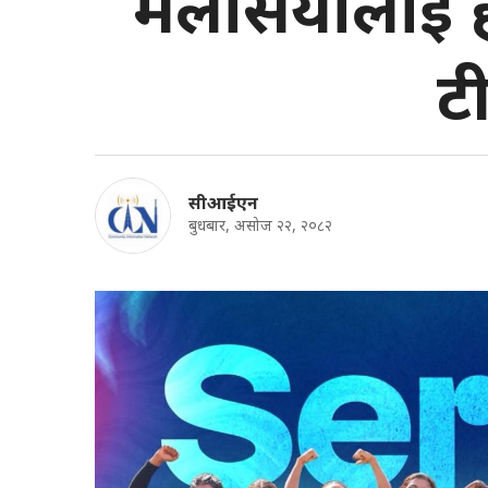
मलेसियालाई हर
टी
सीआईएन
बुधबार, असोज २२, २०८२