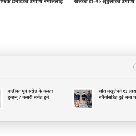
सेफिक छनोटको उपाधि नेपाललाई
खेलको टी–२० श्रृङ्खलाको उपाधि
बाढीका पूर्व सङ्केत के कस्ता
स्रोत नखुलेको १३ ला
हुन्छन् ? कसरी सचेत हुने
रुपैयाँसहित दुई जना प