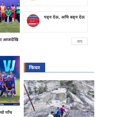
पढ्न देऊ, अघि बढ्न देऊ
कप आजदेखि
थप
फिचर
याे पाँच