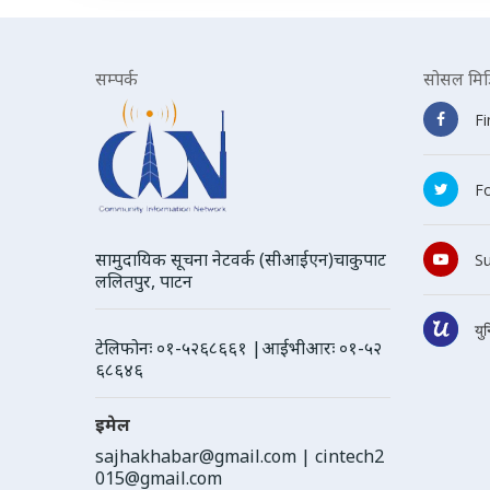
सम्पर्क
सोसल मिड
F
Fo
सामुदायिक सूचना नेटवर्क (सीआईएन)चाकुपाट
S
ललितपुर, पाटन
यु
टेलिफोनः ०१-५२६८६६१ |आईभीआरः ०१-५२
६८६४६
इमेल
sajhakhabar@gmail.com
|
cintech2
015@gmail.com