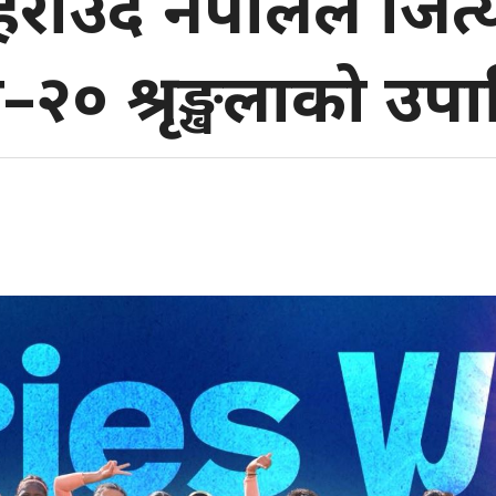
ाउँदै नेपालले जित्
–२० श्रृङ्खलाको उप