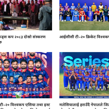
िड्स कप २०८३ दोस्रो संस्करण
आईसीसी टी–२० क्रिकेट विश्व
रु
ी–२० विश्वकप एसिया तथा इस्ट
मलेसियालाई हराउँदै नेपालले जित्