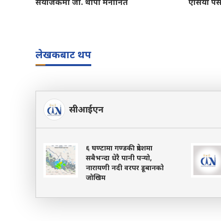
संयोजकमा जी. थापा मनोनित
एसिया पे
लेखकबाट थप
सीआईएन
६ घण्टामा गण्डकी प्रदेशमा
सबैभन्दा धेरै पानी पर्‍यो,
नारायणी नदी वरपर डूबानको
जोखिम