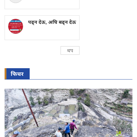
पढ्न देऊ, अघि बढ्न देऊ
थप
फिचर