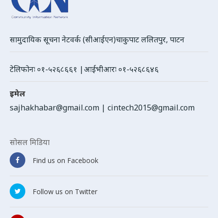
सामुदायिक सूचना नेटवर्क (सीआईएन)चाकुपाट ललितपुर, पाटन
टेलिफोनः ०१-५२६८६६१ |आईभीआरः ०१-५२६८६४६
इमेल
sajhakhabar@gmail.com
|
cintech2015@gmail.com
सोसल मिडिया
Find us on Facebook
Follow us on Twitter