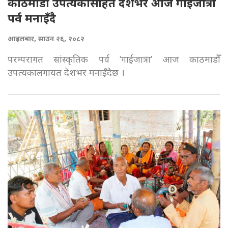
काठमाडौँ उपत्यकासहित देशभर आज गाईजात्रा
पर्व मनाइँदै
आइतबार, साउन २६, २०८२
परम्परागत सांस्कृतिक पर्व ‘गाईजात्रा’ आज काठमाडौँ
उपत्यकालगायत देशभर मनाइँदैछ ।