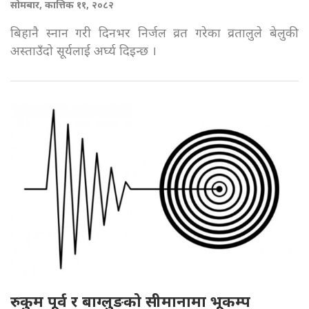
सोमबार, कात्तिक ११, २०८२
बिहानै स्नान गरी दिनभर निर्जल व्रत गरेका व्रतालुले बेलुकी
अस्ताउँदो सूर्यलाई अर्घ्य दिइन्छ ।
रुकुम पूर्व र बाग्लुङको सीमानामा भूकम्प