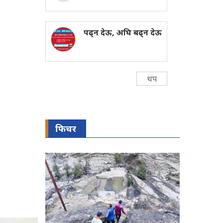
पढ्न देऊ, अघि बढ्न देऊ
थप
फिचर