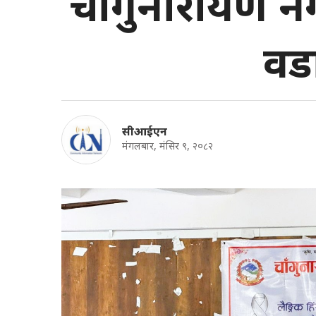
चाँगुनारायण नग
वडा
सीआईएन
मंगलबार, मंसिर ९, २०८२