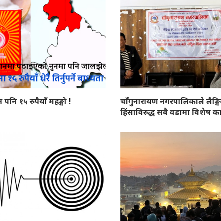
न पनि १५ रुपैयाँ महङ्गो !
चाँगुनारायण नगरपालिकाले लैङ्ग
हिंसाविरुद्ध सबै वडामा विशेष कार्य