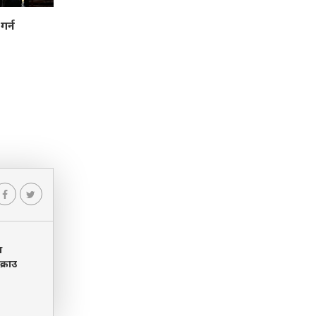
गर्न
ख
क्राउ