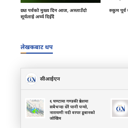
छठ पर्वको मुख्य दिन आज, अस्ताउँदो
रुकुम पूर्
सूर्यलाई अर्घ्य दिइँदै
लेखकबाट थप
सीआईएन
६ घण्टामा गण्डकी प्रदेशमा
सबैभन्दा धेरै पानी पर्‍यो,
नारायणी नदी वरपर डूबानको
जोखिम