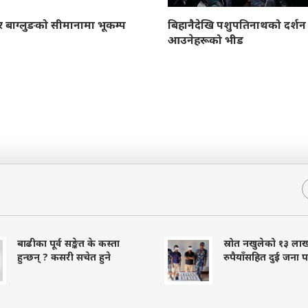
व र बाग्लुङको सीमानामा भूकम्प
बिहानैदेखि पशुपतिनाथको दर्शन 
आउनेहरूको भीड
बाढीका पूर्व सङ्केत के कस्ता
स्रोत नखुलेको १३ ला
हुन्छन् ? कसरी सचेत हुने
रुपैयाँसहित दुई जना प