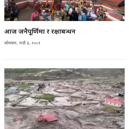
आज जनैपूर्णिमा र रक्षाबन्धन
सोमबार, भदौ ३, २०८१