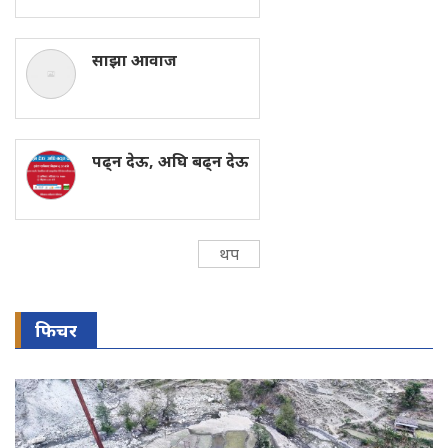
साझा आवाज
पढ्न देऊ, अघि बढ्न देऊ
थप
फिचर