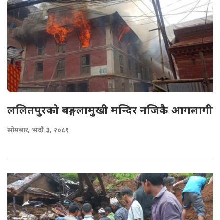
ललितपुरको बङ्गलामुखी मन्दिर नजिकै आगलागी
सोमबार, भदौ ३, २०८१