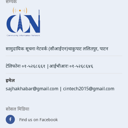
सम्पर्क
सामुदायिक सूचना नेटवर्क (सीआईएन)चाकुपाट ललितपुर, पाटन
टेलिफोनः ०१-५२६८६६१ |आईभीआरः ०१-५२६८६४६
इमेल
sajhakhabar@gmail.com
|
cintech2015@gmail.com
सोसल मिडिया
Find us on Facebook