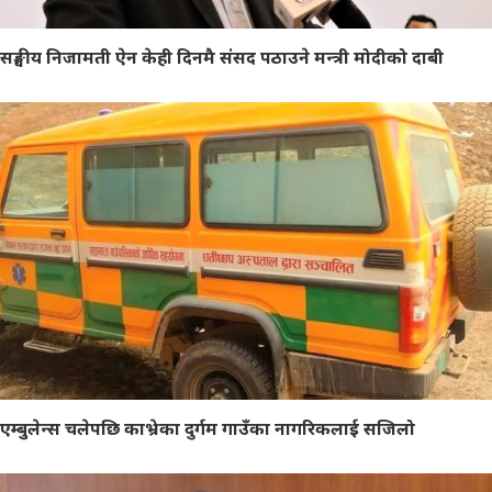
सङ्घीय निजामती ऐन केही दिनमै संसद पठाउने मन्त्री मोदीको दाबी
एम्बुलेन्स चलेपछि काभ्रेका दुर्गम गाउँका नागरिकलाई सजिलो