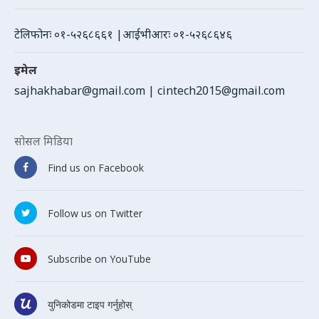
टेलिफोनः ०१-५२६८६६१ |आईभीआरः ०१-५२६८६४६
इमेल
sajhakhabar@gmail.com
|
cintech2015@gmail.com
सोसल मिडिया
Find us on Facebook
Follow us on Twitter
Subscribe on YouTube
युनिकोडमा टाइप गर्नुहोस्