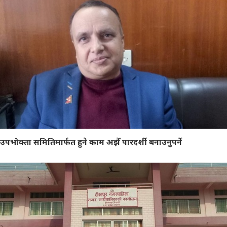
उपभोक्ता समितिमार्फत हुने काम अझैँ पारदर्शी बनाउनुपर्ने