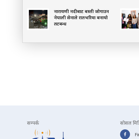
नारायणी नदीबाट बस्ती जोगाउन
नेपाली सेनाले रातभरिमा बनायो
तटबन्ध
सम्पर्क
सोसल मिड
F