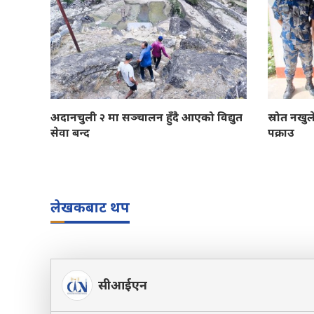
अदानचुली २ मा सञ्चालन हुँदै आएको विद्युत
स्रोत नखु
सेवा बन्द
पक्राउ
लेखकबाट थप
सीआईएन