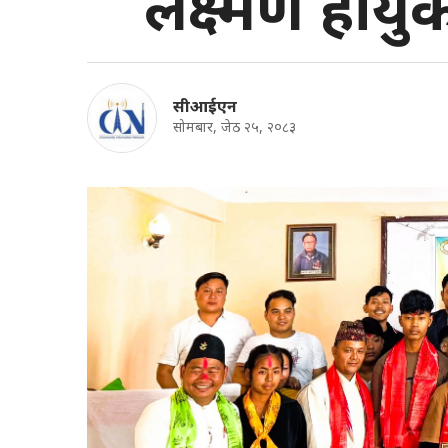
लक्ष्मण हायुक
सीआईएन
सोमबार, जेठ २५, २०८३