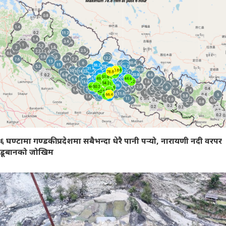
६ घण्टामा गण्डकी प्रदेशमा सबैभन्दा धेरै पानी पर्‍यो, नारायणी नदी वरपर
डूबानको जोखिम