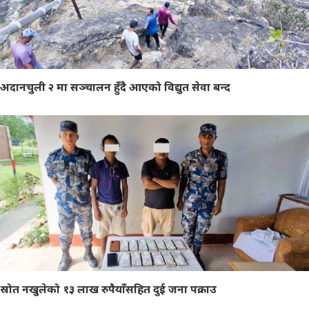
अदानचुली २ मा सञ्चालन हुँदै आएको विद्युत सेवा बन्द
स्रोत नखुलेको १३ लाख रुपैयाँसहित दुई जना पक्राउ