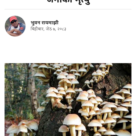
भुवन रायमाझी
बिहीबार, जेठ ७, २०८३