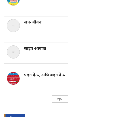
जन-जीवन
साझा आवाज
पढ्न देऊ, अघि बढ्न देऊ
थप