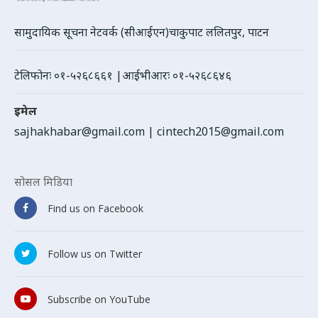
सामुदायिक सूचना नेटवर्क (सीआईएन)चाकुपाट ललितपुर, पाटन
टेलिफोनः ०१-५२६८६६१ |आईभीआरः ०१-५२६८६४६
इमेल
sajhakhabar@gmail.com
|
cintech2015@gmail.com
सोसल मिडिया
Find us on Facebook
Follow us on Twitter
Subscribe on YouTube