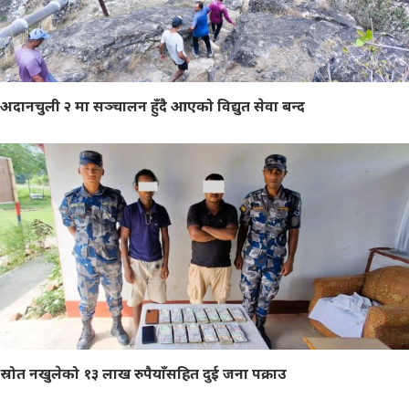
अदानचुली २ मा सञ्चालन हुँदै आएको विद्युत सेवा बन्द
स्रोत नखुलेको १३ लाख रुपैयाँसहित दुई जना पक्राउ