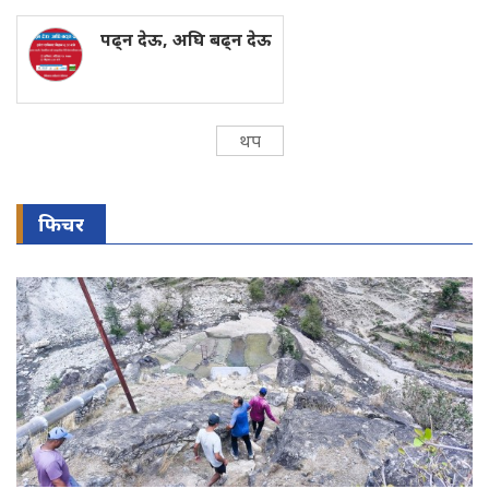
पढ्न देऊ, अघि बढ्न देऊ
थप
फिचर