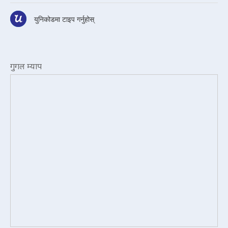
युनिकोडमा टाइप गर्नुहोस्
गुगल म्याप