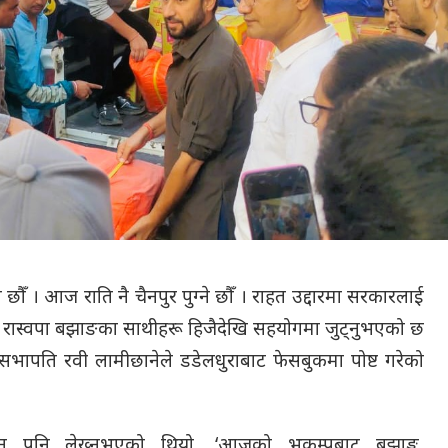
का छौँ । आज राति नै चैनपुर पुग्ने छौँ । राहत उद्दारमा सरकारलाई
ँ । रास्वपा बझाङका साथीहरू हिजैदेखि सहयोगमा जुट्नुभएको छ
वपा) का सभापति रवी लामीछानेले डडेलधुराबाट फेसबुकमा पोष्ट गरेको
न पनि लेख्नुभएको थियो, ‘आजको भूकम्पबाट बझाङ्ग,