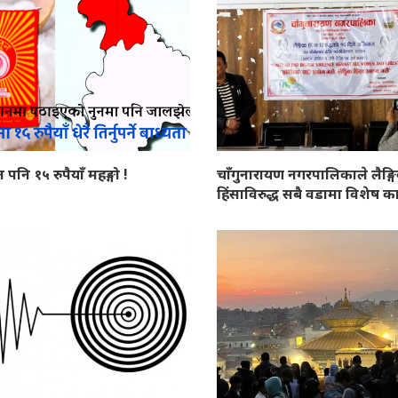
न पनि १५ रुपैयाँ महङ्गो !
चाँगुनारायण नगरपालिकाले लैङ्ग
हिंसाविरुद्ध सबै वडामा विशेष कार्य