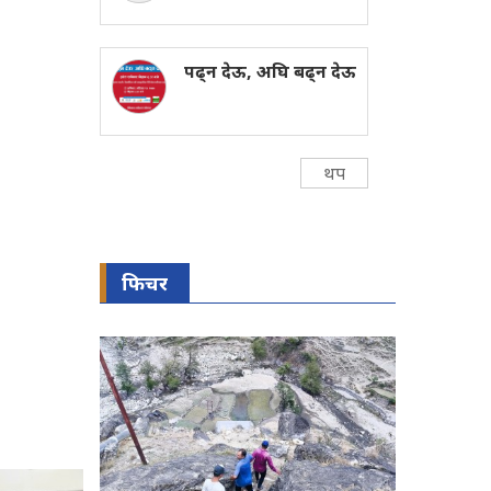
पढ्न देऊ, अघि बढ्न देऊ
थप
फिचर