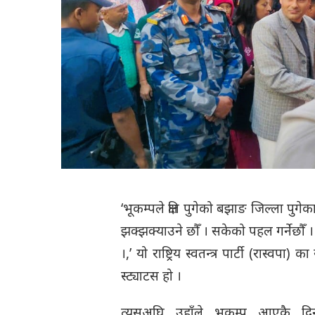
‘भूकम्पले क्षति पुगेको बझाङ जिल्ला पुगे
झक्झक्याउने छौँ । सकेको पहल गर्नेछौ
।,’ यो राष्ट्रिय स्वतन्त्र पार्टी (रास्
स्ट्याटस हो ।
त्यसअघि उहाँले भूकम्प आएकै दि