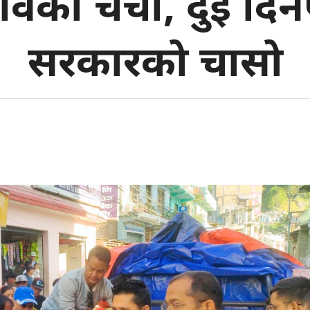
िको चर्चा, दुई दिन
सरकारको चासो