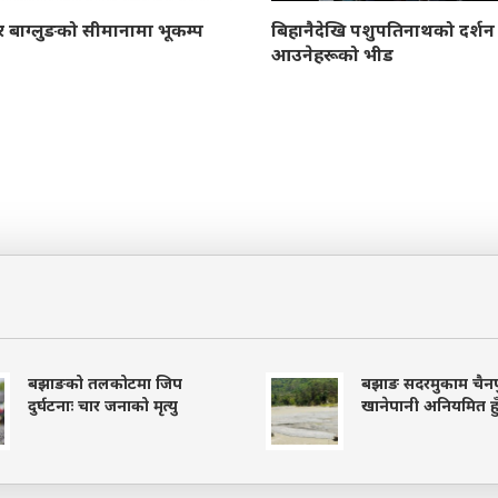
व र बाग्लुङको सीमानामा भूकम्प
बिहानैदेखि पशुपतिनाथको दर्शन 
आउनेहरूको भीड
बझाङको तलकोटमा जिप
बझाङ सदरमुकाम चैनप
दुर्घटनाः चार जनाको मृत्यु
खानेपानी अनियमित हुँ