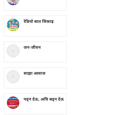
रेडियाे बाल सिकाइ
जन-जीवन
साझा आवाज
पढ्न देऊ, अघि बढ्न देऊ