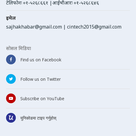
टेलिफोनः ०१-५२६८६६१ |आईभीआरः ०१-५२६८६४६
इमेल
sajhakhabar@gmail.com
|
cintech2015@gmail.com
सोसल मिडिया
Find us on Facebook
Follow us on Twitter
Subscribe on YouTube
युनिकोडमा टाइप गर्नुहोस्