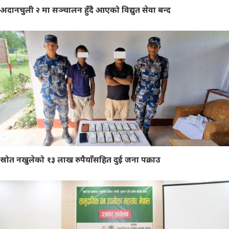
अदानचुली २ मा सञ्चालन हुँदै आएको विद्युत सेवा बन्द
स्रोत नखुलेको १३ लाख रुपैयाँसहित दुई जना पक्राउ