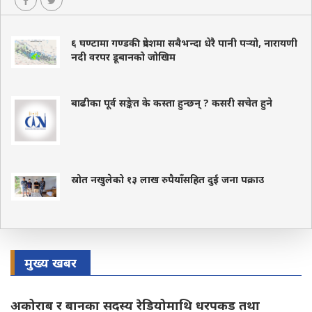
६ घण्टामा गण्डकी प्रदेशमा सबैभन्दा धेरै पानी पर्‍यो, नारायणी
नदी वरपर डूबानको जोखिम
बाढीका पूर्व सङ्केत के कस्ता हुन्छन् ? कसरी सचेत हुने
स्रोत नखुलेको १३ लाख रुपैयाँसहित दुई जना पक्राउ
मुख्य खबर
अकोराब र बानका सदस्य रेडियोमाथि धरपकड तथा