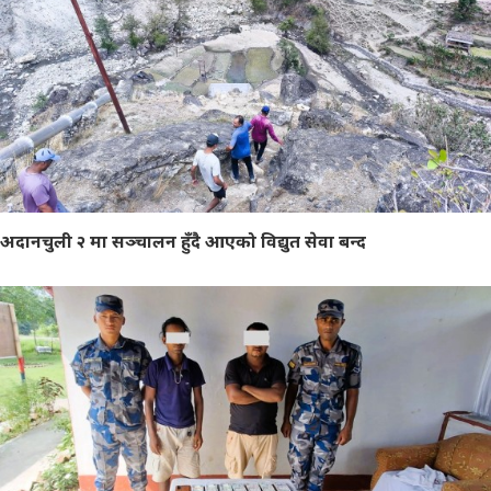
अदानचुली २ मा सञ्चालन हुँदै आएको विद्युत सेवा बन्द