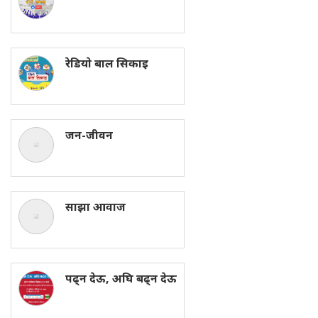
रेडियाे बाल सिकाइ
जन-जीवन
साझा आवाज
पढ्न देऊ, अघि बढ्न देऊ