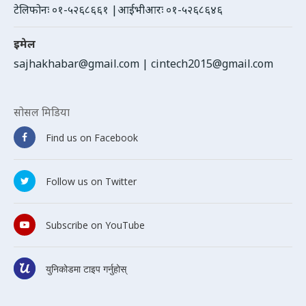
टेलिफोनः ०१-५२६८६६१ |आईभीआरः ०१-५२६८६४६
इमेल
sajhakhabar@gmail.com
|
cintech2015@gmail.com
सोसल मिडिया
Find us on Facebook
Follow us on Twitter
Subscribe on YouTube
युनिकोडमा टाइप गर्नुहोस्