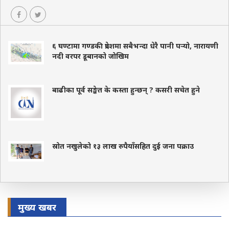
६ घण्टामा गण्डकी प्रदेशमा सबैभन्दा धेरै पानी पर्‍यो, नारायणी
नदी वरपर डूबानको जोखिम
बाढीका पूर्व सङ्केत के कस्ता हुन्छन् ? कसरी सचेत हुने
स्रोत नखुलेको १३ लाख रुपैयाँसहित दुई जना पक्राउ
मुख्य खबर