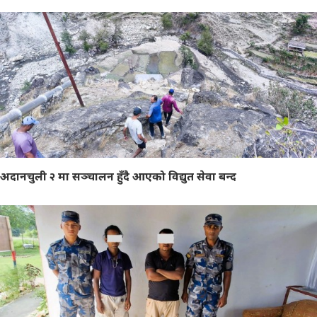
अदानचुली २ मा सञ्चालन हुँदै आएको विद्युत सेवा बन्द