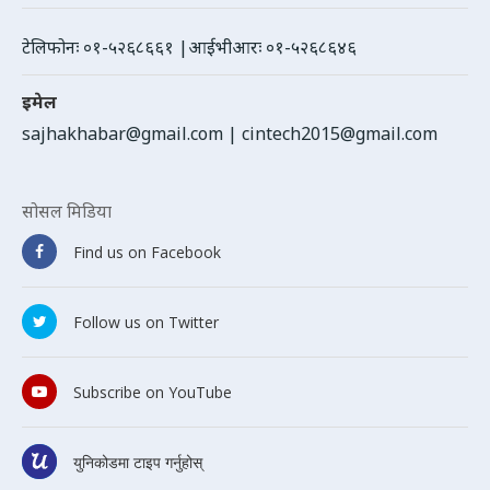
टेलिफोनः ०१-५२६८६६१ |आईभीआरः ०१-५२६८६४६
इमेल
sajhakhabar@gmail.com
|
cintech2015@gmail.com
सोसल मिडिया
Find us on Facebook
Follow us on Twitter
Subscribe on YouTube
युनिकोडमा टाइप गर्नुहोस्