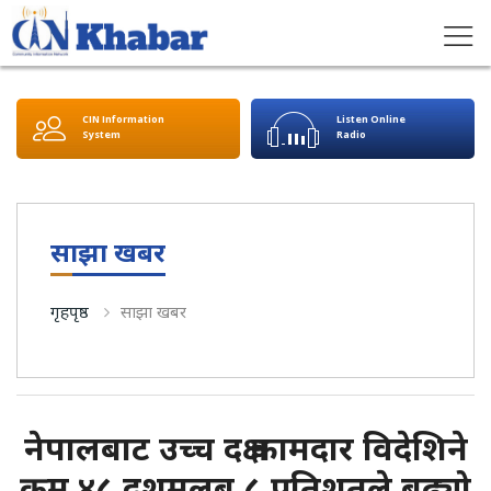
CIN Information
Listen Online
System
Radio
साझा खबर
गृहपृष्ठ
साझा खबर
नेपालबाट उच्च दक्ष कामदार विदेशिने
क्रम ४८ दशमलब ८ प्रतिशतले बढ्यो