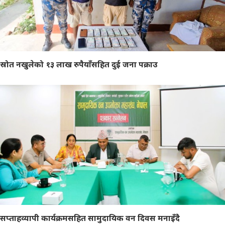
स्रोत नखुलेको १३ लाख रुपैयाँसहित दुई जना पक्राउ
सप्ताहव्यापी कार्यक्रमसहित सामुदायिक वन दिवस मनाइँदै