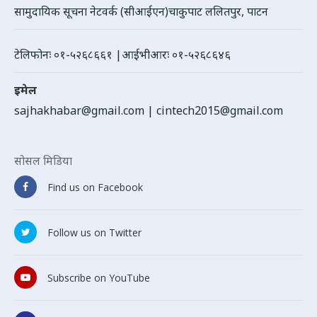
सामुदायिक सूचना नेटवर्क (सीआईएन)चाकुपाट ललितपुर, पाटन
टेलिफोनः ०१-५२६८६६१ |आईभीआरः ०१-५२६८६४६
इमेल
sajhakhabar@gmail.com
|
cintech2015@gmail.com
सोसल मिडिया
Find us on Facebook
Follow us on Twitter
Subscribe on YouTube