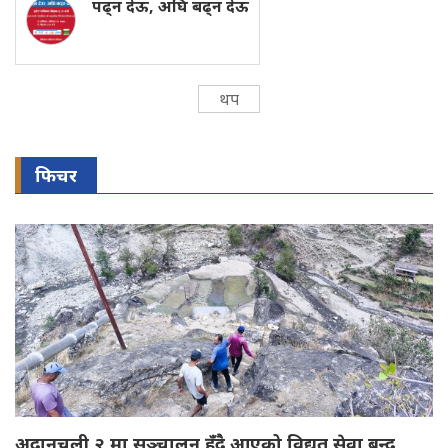
पढ्न देऊ, अघि बढ्न देऊ
थप
फिचर
अदानचुली २ मा सञ्चालन हुँदै आएको विद्युत सेवा बन्द