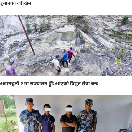
डूबानको जोखिम
अदानचुली २ मा सञ्चालन हुँदै आएको विद्युत सेवा बन्द