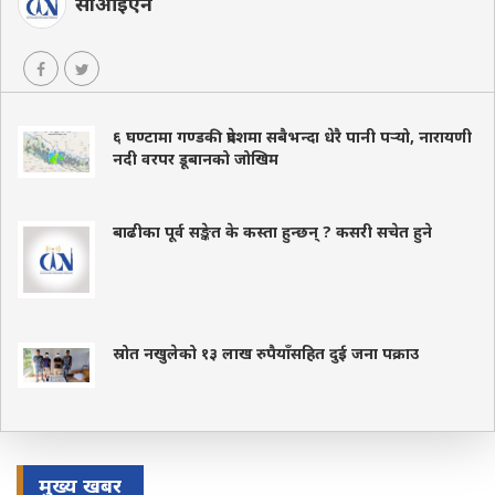
सीआईएन
६ घण्टामा गण्डकी प्रदेशमा सबैभन्दा धेरै पानी पर्‍यो, नारायणी
नदी वरपर डूबानको जोखिम
बाढीका पूर्व सङ्केत के कस्ता हुन्छन् ? कसरी सचेत हुने
स्रोत नखुलेको १३ लाख रुपैयाँसहित दुई जना पक्राउ
मुख्य खबर