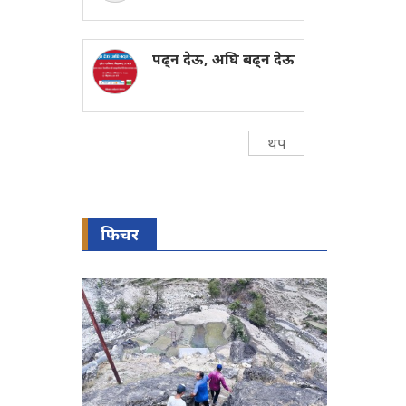
पढ्न देऊ, अघि बढ्न देऊ
थप
फिचर