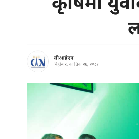
कृषिमा युव
ल
सीआईएन
बिहीबार, कात्तिक २७, २०८२