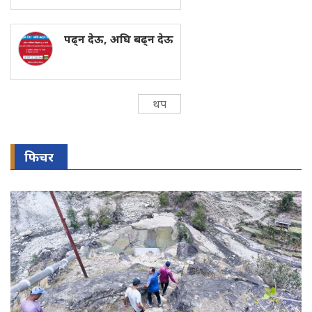
पढ्न देऊ, अघि बढ्न देऊ
थप
फिचर