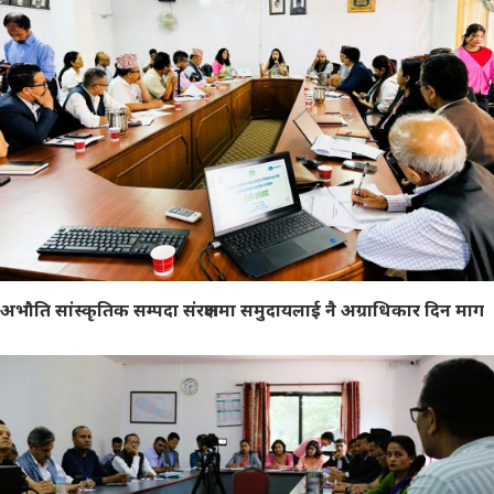
अभौति सांस्कृतिक सम्पदा संरक्षणमा समुदायलाई नै अग्राधिकार दिन माग