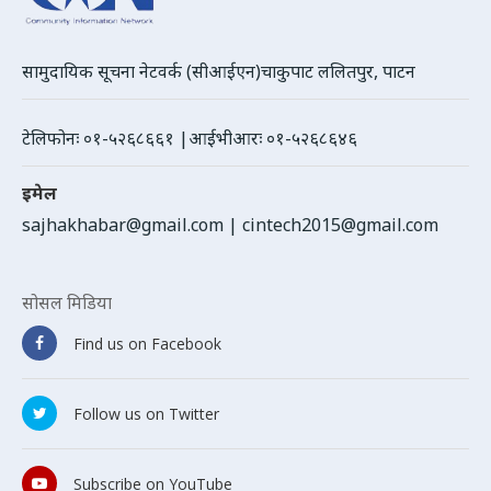
सामुदायिक सूचना नेटवर्क (सीआईएन)चाकुपाट ललितपुर, पाटन
टेलिफोनः ०१-५२६८६६१ |आईभीआरः ०१-५२६८६४६
इमेल
sajhakhabar@gmail.com
|
cintech2015@gmail.com
सोसल मिडिया
Find us on Facebook
Follow us on Twitter
Subscribe on YouTube