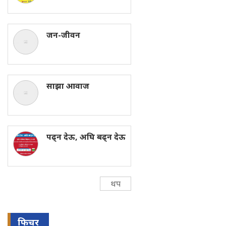
जन-जीवन
साझा आवाज
पढ्न देऊ, अघि बढ्न देऊ
थप
फिचर