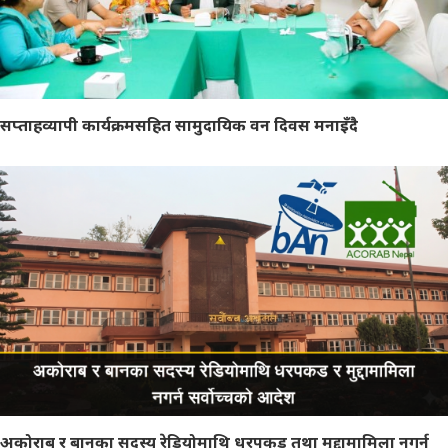
सप्ताहव्यापी कार्यक्रमसहित सामुदायिक वन दिवस मनाइँदै
अकोराब र बानका सदस्य रेडियोमाथि धरपकड तथा मुद्दामामिला नगर्न