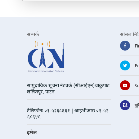
सम्पर्क
सोसल मिड
F
Fo
सामुदायिक सूचना नेटवर्क (सीआईएन)चाकुपाट
S
ललितपुर, पाटन
यु
टेलिफोनः ०१-५२६८६६१ |आईभीआरः ०१-५२
६८६४६
इमेल