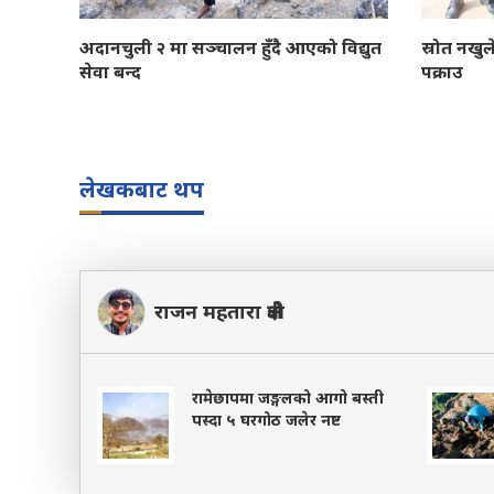
अदानचुली २ मा सञ्चालन हुँदै आएको विद्युत
स्रोत नखु
सेवा बन्द
पक्राउ
लेखकबाट थप
राजन महतारा क्षेत्री
रामेछापमा जङ्गलको आगो बस्ती
पस्दा ५ घरगोठ जलेर नष्ट