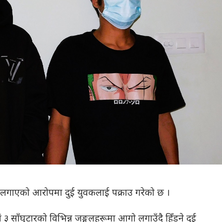
आगो लगाएको आरोपमा दुई युवकलाई पक्राउ गरेको छ ।
३ साँघुटारको विभिन्न जङ्गलहरूमा आगो लगाउँदै हिँडने दुई