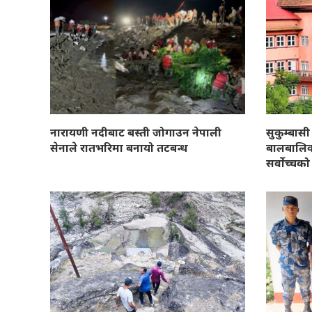
नारायणी नदीबाट बस्ती जोगाउन नेपाली
सुकुम्बासी
सेनाले रातभरिमा बनायो तटबन्ध
बालबालिक
सर्वोच्च