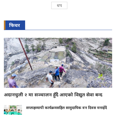
थप
फिचर
अदानचुली २ मा सञ्चालन हुँदै आएको विद्युत सेवा बन्द
सप्ताहव्यापी कार्यक्रमसहित सामुदायिक वन दिवस मनाइँदै