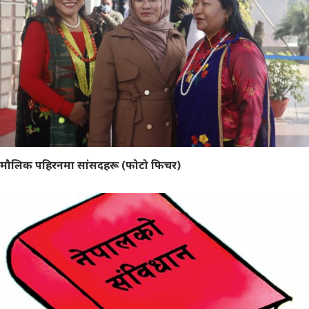
मौलिक पहिरनमा सांसदहरू (फोटो फिचर)