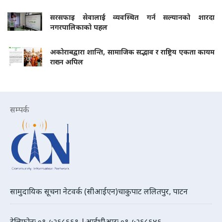
सरसफाइ सेवालाई व्यवस्थित गर्न सल्यानको शारदा
नगरपालिकाको पहल
अकोराबद्वारा शान्ति, सामाजिक सद्भाव र राष्ट्रिय एकता कायम
राख्न अपिल
सम्पर्क
सामुदायिक सूचना नेटवर्क (सीआईएन)चाकुपाट ललितपुर, पाटन
टेलिफोनः ०१-५२६८६६१ |आईभीआरः ०१-५२६८६४६