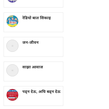
रेडियाे बाल सिकाइ
जन-जीवन
साझा आवाज
पढ्न देऊ, अघि बढ्न देऊ