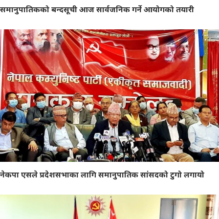
समानुपातिकको बन्दसूची आज सार्वजनिक गर्ने आयोगको तयारी
नेकपा एसले प्रदेशसभाका लागि समानुपातिक सांसदको टुगो लगायो