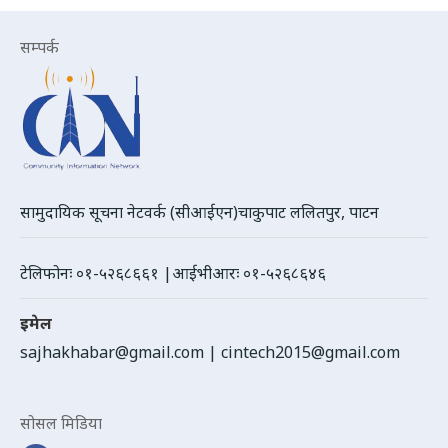
सम्पर्क
सामुदायिक सूचना नेटवर्क (सीआईएन)चाकुपाट ललितपुर, पाटन
टेलिफोनः ०१-५२६८६६१ |आईभीआरः ०१-५२६८६४६
इमेल
sajhakhabar@gmail.com
|
cintech2015@gmail.com
सोसल मिडिया