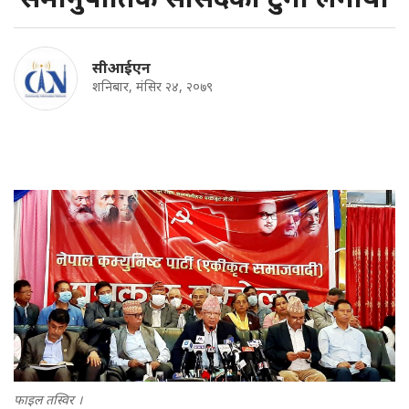
सीआईएन
शनिबार, मंसिर २४, २०७९
फाइल तस्विर ।