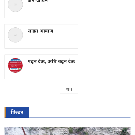
जन-जीवन
साझा आवाज
पढ्न देऊ, अघि बढ्न देऊ
थप
फिचर