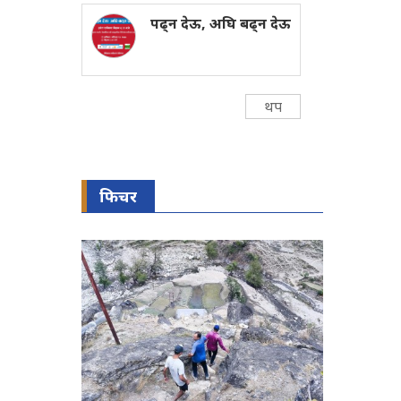
पढ्न देऊ, अघि बढ्न देऊ
थप
फिचर