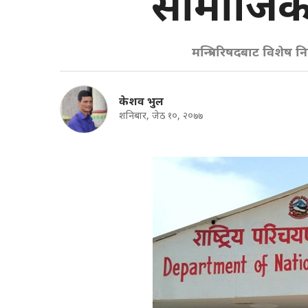
सामाजिक सु
मन्त्रिपरिषदबाट विशेष न
केशव भुल
शनिबार, जेठ १०, २०७७