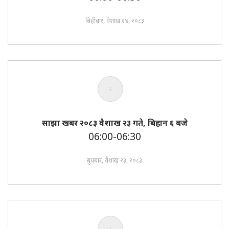
बिहीबार, वैशाख २४, २०८३
साझा खबर २०८३ वैशाख २३ गते, बिहान ६ बजे
06:00-06:30
बुधबार, वैशाख २३, २०८३