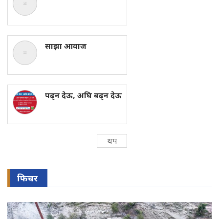
साझा आवाज
पढ्न देऊ, अघि बढ्न देऊ
थप
फिचर