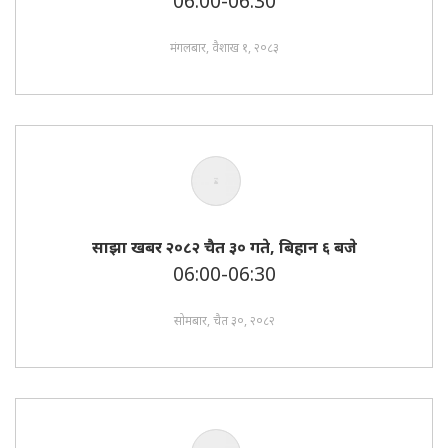
06:00-06:30
मंगलबार, वैशाख १, २०८३
साझा खबर २०८२ चैत ३० गते, बिहान ६ बजे
06:00-06:30
सोमबार, चैत ३०, २०८२