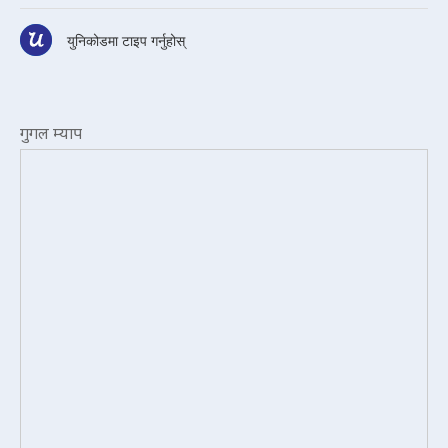
युनिकोडमा टाइप गर्नुहोस्
गुगल म्याप