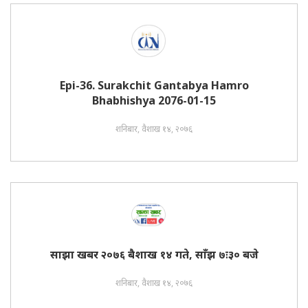
Epi-36. Surakchit Gantabya Hamro
Bhabhishya 2076-01-15
शनिबार, वैशाख १४, २०७६
साझा खबर २०७६ बैशाख १४ गते, साँझ ७ः३० बजे
शनिबार, वैशाख १४, २०७६