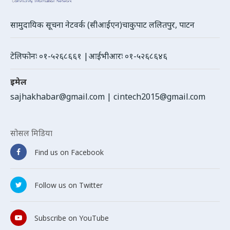
सामुदायिक सूचना नेटवर्क (सीआईएन)चाकुपाट ललितपुर, पाटन
टेलिफोनः ०१-५२६८६६१ |आईभीआरः ०१-५२६८६४६
इमेल
sajhakhabar@gmail.com
|
cintech2015@gmail.com
सोसल मिडिया
Find us on Facebook
Follow us on Twitter
Subscribe on YouTube