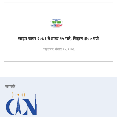
साझा खबर २०७६ बैशाख १५ गते, बिहान ६ः०० बजे
आइतबार, वैशाख १५, २०७६
सम्पर्क