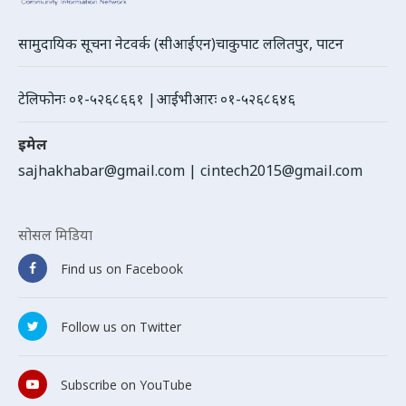
सामुदायिक सूचना नेटवर्क (सीआईएन)चाकुपाट ललितपुर, पाटन
टेलिफोनः ०१-५२६८६६१ |आईभीआरः ०१-५२६८६४६
इमेल
sajhakhabar@gmail.com
|
cintech2015@gmail.com
सोसल मिडिया
Find us on Facebook
Follow us on Twitter
Subscribe on YouTube