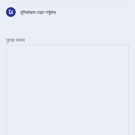
युनिकोडमा टाइप गर्नुहोस्
गुगल म्याप