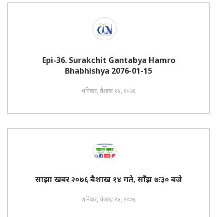
Epi-36. Surakchit Gantabya Hamro
Bhabhishya 2076-01-15
शनिबार, वैशाख १४, २०७६
साझा खबर २०७६ बैशाख १४ गते, साँझ ७ः३० बजे
शनिबार, वैशाख १४, २०७६