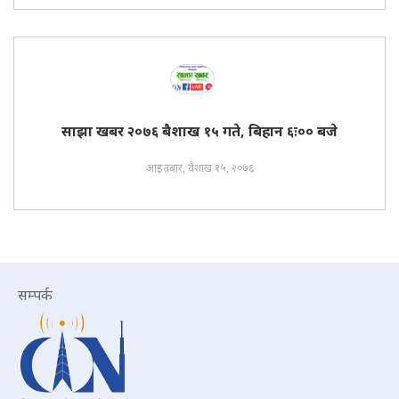
साझा खबर २०७६ बैशाख १५ गते, बिहान ६ः०० बजे
आइतबार, वैशाख १५, २०७६
सम्पर्क