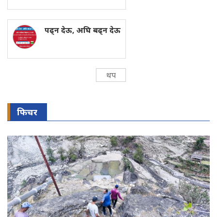
पढ्न देऊ, अघि बढ्न देऊ
थप
फिचर