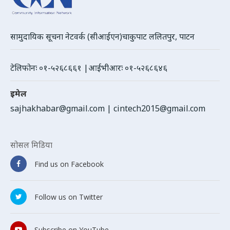
सामुदायिक सूचना नेटवर्क (सीआईएन)चाकुपाट ललितपुर, पाटन
टेलिफोनः ०१-५२६८६६१ |आईभीआरः ०१-५२६८६४६
इमेल
sajhakhabar@gmail.com
|
cintech2015@gmail.com
सोसल मिडिया
Find us on Facebook
Follow us on Twitter
Subscribe on YouTube