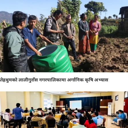
तेह्रथुमको लालीगुराँस नगरपालिकामा अर्गानिक कृषि अभ्यास