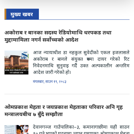
मुख्य खबर
अकोराब र बानका सदस्य रेडियोमाथि धरपकड तथा
मुद्दामामिला नगर्न सर्वोच्चको आदेश
आज न्यायाधीश डा नहकुल सुवेदीको एकल इजलासले
अकोराब र बानले संयुक्त रूपमा दायर गरेको रिट
निवेदनमाथि सुनुवाइ गर्दै उक्त अल्पकालीन अन्तरिम
आदेश जारी गरेको हो।
मंगलबार, साउन १९, २०८३
ओमप्रकाश मेहता र जयप्रकाश मेहताका परिवार अनि गृह
मन्त्रालयबीच ७ बुँदे सम्झौता
देवानगञ्ज गाउँपालिका–३, कमानागाछीमा यही साउन
१० गते भएको घटनामा ज्यान गुमाएका ओमप्रकाश मेहता