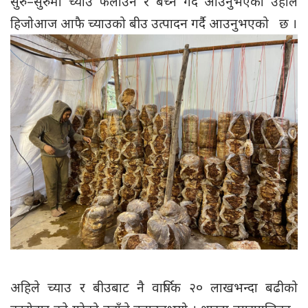
सुरु–सुरुमा च्याउ फलाउने र बेच्ने गर्दै आउनुभएका उहाँले
हिजोआज आफै च्याउको बीउ उत्पादन गर्दै आउनुभएको छ ।
अहिले च्याउ र बीउबाट नै वार्षिक २० लाखभन्दा बढीको