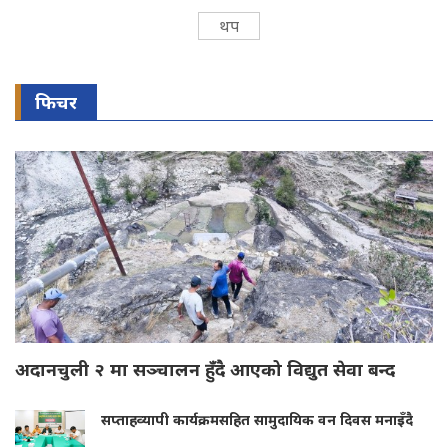
थप
फिचर
अदानचुली २ मा सञ्चालन हुँदै आएको विद्युत सेवा बन्द
सप्ताहव्यापी कार्यक्रमसहित सामुदायिक वन दिवस मनाइँदै