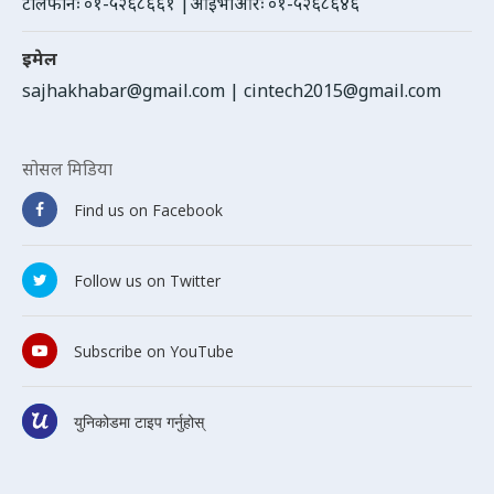
टेलिफोनः ०१-५२६८६६१ |आईभीआरः ०१-५२६८६४६
इमेल
sajhakhabar@gmail.com
|
cintech2015@gmail.com
सोसल मिडिया
Find us on Facebook
Follow us on Twitter
Subscribe on YouTube
युनिकोडमा टाइप गर्नुहोस्