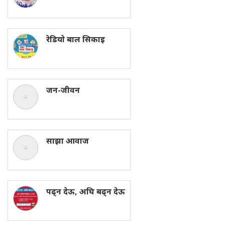
रेडियाे बाल सिकाइ
जन-जीवन
साझा आवाज
पढ्न देऊ, अघि बढ्न देऊ