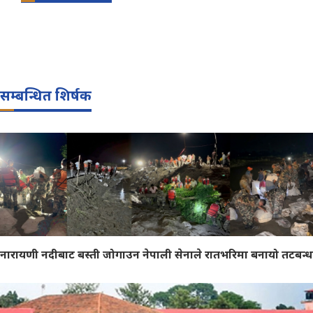
सम्बन्धित शिर्षक
नारायणी नदीबाट बस्ती जोगाउन नेपाली सेनाले रातभरिमा बनायो तटबन्ध