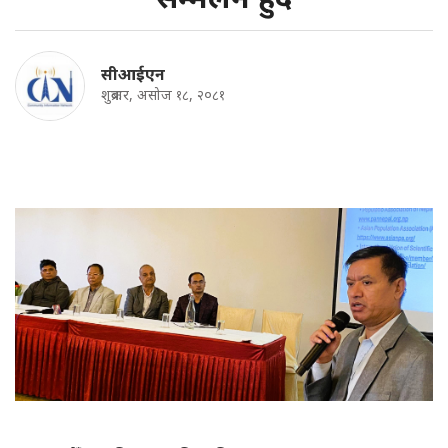
सीआईएन
शुक्रबार, असोज १८, २०८१