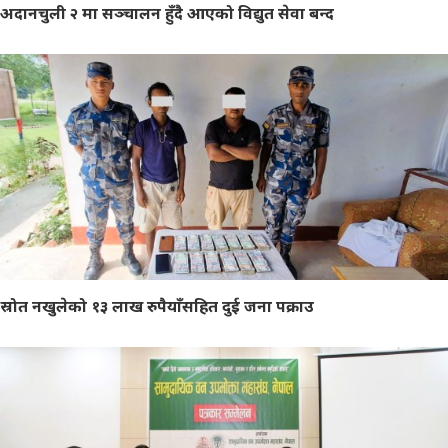
अदानचुली २ मा सञ्चालन हुँदै आएको विद्युत सेवा बन्द
स्रोत नखुलेको १३ लाख रुपैयाँसहित दुई जना पक्राउ