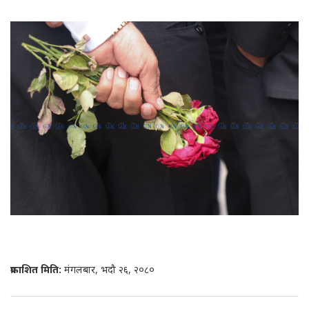
प्रकाशित मिति:
मंगलबार, भदौ २६, २०८०