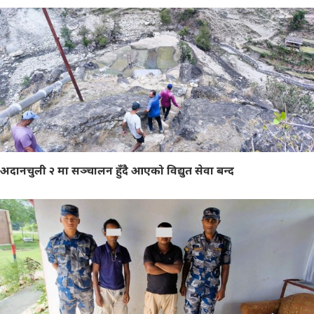
अदानचुली २ मा सञ्चालन हुँदै आएको विद्युत सेवा बन्द