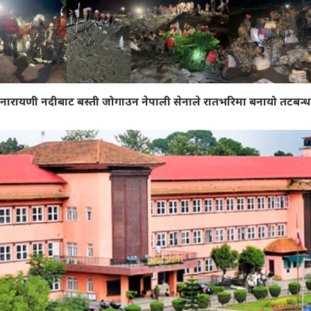
नारायणी नदीबाट बस्ती जोगाउन नेपाली सेनाले रातभरिमा बनायो तटबन्ध