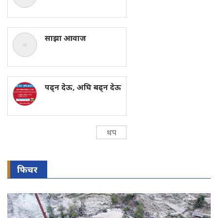
साझा आवाज
पढ्न देऊ, अघि बढ्न देऊ
थप
फिचर