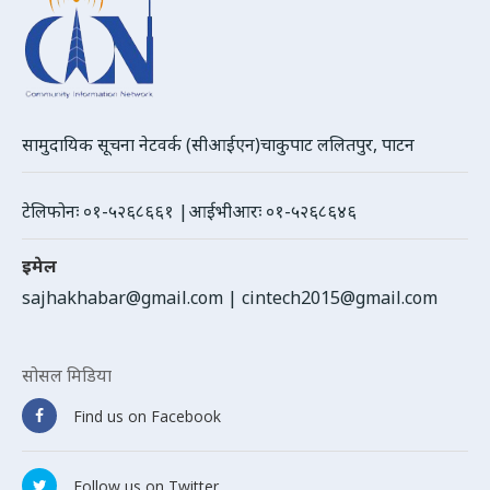
सामुदायिक सूचना नेटवर्क (सीआईएन)चाकुपाट ललितपुर, पाटन
टेलिफोनः ०१-५२६८६६१ |आईभीआरः ०१-५२६८६४६
इमेल
sajhakhabar@gmail.com
|
cintech2015@gmail.com
सोसल मिडिया
Find us on Facebook
Follow us on Twitter