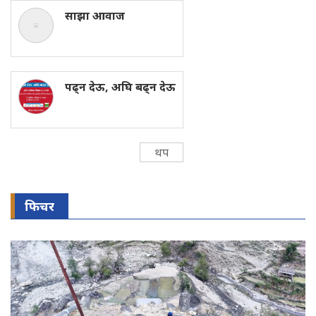
साझा आवाज
पढ्न देऊ, अघि बढ्न देऊ
थप
फिचर