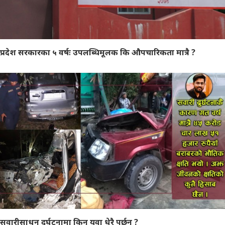
प्रदेश सरकारका ५ वर्षः उपलब्धिमूलक कि औपचारिकता मात्रै ?
सवारीसाधन दुर्घटनामा किन युवा धेरै पर्छन् ?