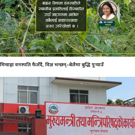
मिचाहा वनस्पति फैलँदै, विज्ञ भन्छन्–बेलैमा बुद्धि पुर्‍याउँ