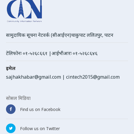
सामुदायिक सूचना नेटवर्क (सीआईएन)चाकुपाट ललितपुर, पाटन
टेलिफोनः ०१-५२६८६६१ |आईभीआरः ०१-५२६८६४६
इमेल
sajhakhabar@gmail.com
|
cintech2015@gmail.com
सोसल मिडिया
Find us on Facebook
Follow us on Twitter