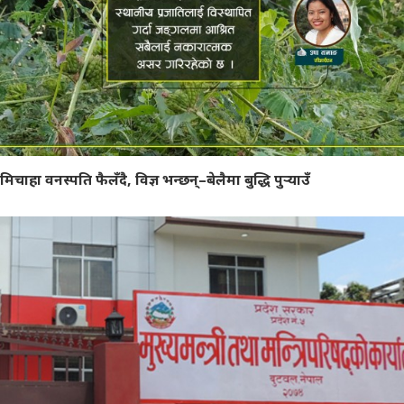
मिचाहा वनस्पति फैलँदै, विज्ञ भन्छन्–बेलैमा बुद्धि पुर्‍याउँ