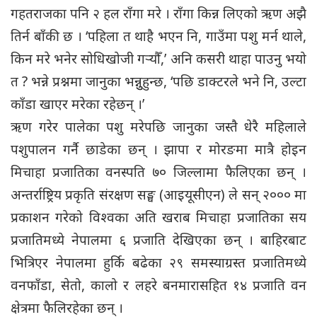
गहतराजका पनि २ हल राँगा मरे । राँगा किन्न लिएको ऋण अझै
तिर्न बाँकी छ । ‘पहिला त थाहै भएन नि, गाउँमा पशु मर्न थाले,
किन मरे भनेर सोधिखोजी गर्‍याैँ,’ अनि कसरी थाहा पाउनु भयो
त ? भन्ने प्रश्नमा जानुका भन्नुुहुन्छ, ‘पछि डाक्टरले भने नि, उल्टा
काँडा खाएर मरेका रहेछन् ।’
ऋण गरेर पालेका पशु मरेपछि जानुका जस्तै धेरै महिलाले
पशुपालन गर्नै छाडेका छन् । झापा र मोरङमा मात्रै होइन
मिचाहा प्रजातिका वनस्पति ७० जिल्लामा फैलिएका छन् ।
अन्तर्राष्ट्रिय प्रकृति संरक्षण सङ्घ (आइयूसीएन) ले सन् २००० मा
प्रकाशन गरेको विश्वका अति खराब मिचाहा प्रजातिका सय
प्रजातिमध्ये नेपालमा ६ प्रजाति देखिएका छन् । बाहिरबाट
भित्रिएर नेपालमा हुर्कि बढेका २९ समस्याग्रस्त प्रजातिमध्ये
वनफाँडा, सेतो, कालो र लहरे बनमारासहित १४ प्रजाति वन
क्षेत्रमा फैलिरहेका छन् ।