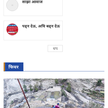
साझा आवाज
पढ्न देऊ, अघि बढ्न देऊ
थप
फिचर