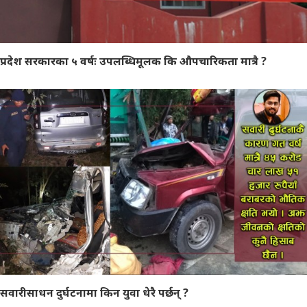
प्रदेश सरकारका ५ वर्षः उपलब्धिमूलक कि औपचारिकता मात्रै ?
सवारीसाधन दुर्घटनामा किन युवा धेरै पर्छन् ?