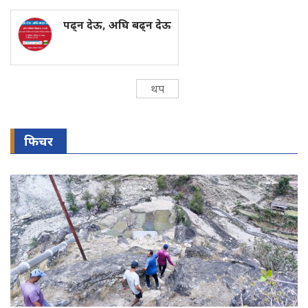
पढ्न देऊ, अघि बढ्न देऊ
थप
फिचर