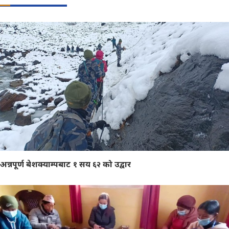
अन्नपूर्ण बेशक्याम्पबाट १ सय ६२ को उद्वार