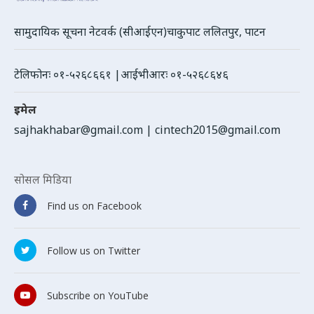
सामुदायिक सूचना नेटवर्क (सीआईएन)चाकुपाट ललितपुर, पाटन
टेलिफोनः ०१-५२६८६६१ |आईभीआरः ०१-५२६८६४६
इमेल
sajhakhabar@gmail.com
|
cintech2015@gmail.com
सोसल मिडिया
Find us on Facebook
Follow us on Twitter
Subscribe on YouTube