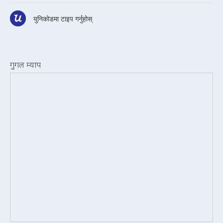
युनिकोडमा टाइप गर्नुहोस्
गुगल म्याप