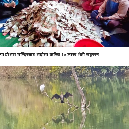
पाथीभरा मन्दिरबाट भदौमा करिब १० लाख भेटी सङ्कलन