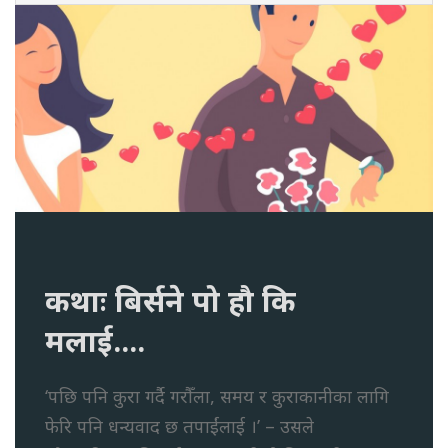
कथाः बिर्सने पो हौ कि
मलाई....
‘पछि पनि कुरा गर्दै गरौँला, समय र कुराकानीका लागि
फेरि पनि धन्यवाद छ तपाईंलाई ।’ – उसले