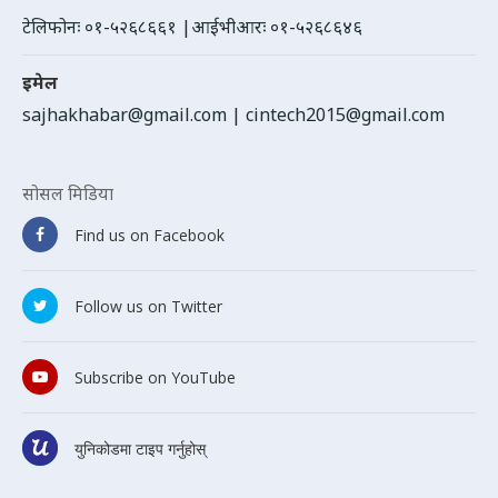
टेलिफोनः ०१-५२६८६६१ |आईभीआरः ०१-५२६८६४६
इमेल
sajhakhabar@gmail.com
|
cintech2015@gmail.com
सोसल मिडिया
Find us on Facebook
Follow us on Twitter
Subscribe on YouTube
युनिकोडमा टाइप गर्नुहोस्