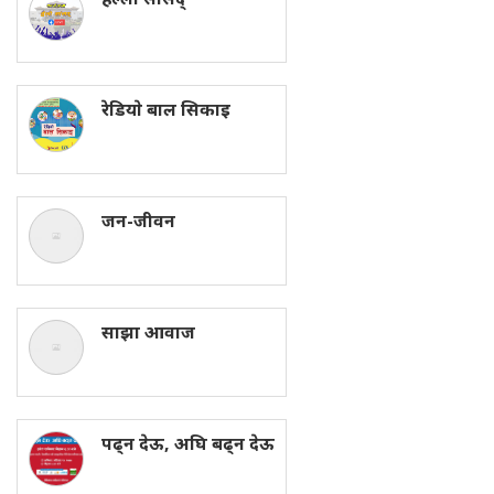
रेडियाे बाल सिकाइ
जन-जीवन
साझा आवाज
पढ्न देऊ, अघि बढ्न देऊ