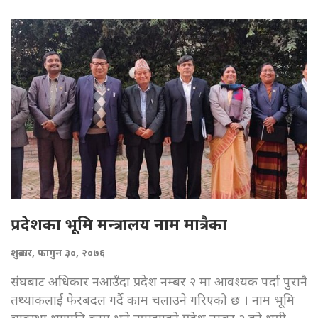
प्रदेशका भूमि मन्त्रालय नाम मात्रैका
शुक्रबार, फागुन ३०, २०७६
संघबाट अधिकार नआउँदा प्रदेश नम्बर २ मा आवश्यक पर्दा पुरानै
तथ्यांकलाई फेरबदल गर्दै काम चलाउने गरिएको छ । नाम भूमि
व्यवस्था भएपनि काम भने नपाइएको प्रदेश नम्बर २ को भूमी