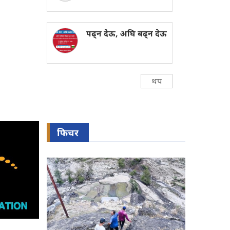
पढ्न देऊ, अघि बढ्न देऊ
थप
फिचर