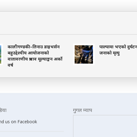
कालीगण्डकी–तिनाउ डाइभर्सन
पाल्पामा भएको दुर्घट
बहुउद्देश्यीय आयोजनाको
जनाको मृत्यु
वातावरणीय प्रभाव मूल्याङ्कन अर्को
वर्ष
िया
गुगल म्याप
ind us on Facebook