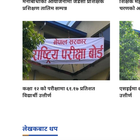
मनोबोधाको आयोजनामा जेडसी प्रशिक्षक
शिक्षक मह
प्रशिक्षण तालिम सम्पन्न
चरणको आ
कक्षा १२ को परीक्षामा ६१.१७ प्रतिशत
एसइईमा ६१
विद्यार्थी उत्तीर्ण
उत्तीर्ण
लेखकबाट थप