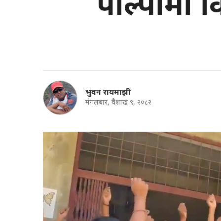
पाल्पामा व
भुवन रायमाझी
मंगलबार, वैशाख ९, २०८२