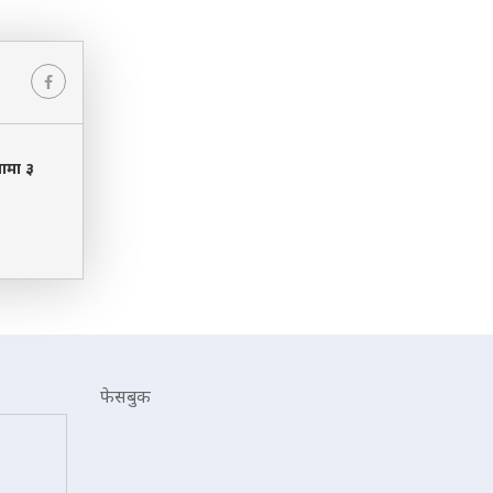
नामा ३
फेसबुक