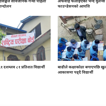
ासङ्घले सार्वजनिक गर्‍यो पहिलो
अफवाह फैलाइएको भन्दै युलेन्स
न्दोलन
फाउन्डेसनको आपत्ति
 दशम्लव ८१ प्रतिशत विद्यार्थी
बाढीले कक्षाकोठा बगाएपछि खुल
आकासमा पढ्दै विद्यार्थी