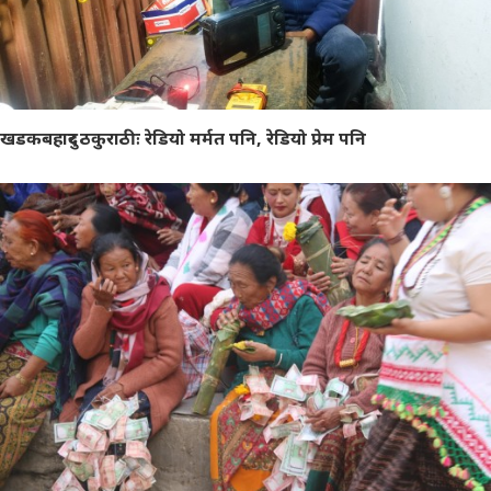
खडकबहादुर ठकुराठीः रेडियो मर्मत पनि, रेडियो प्रेम पनि