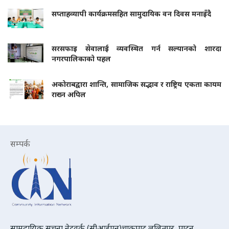
सप्ताहव्यापी कार्यक्रमसहित सामुदायिक वन दिवस मनाइँदै
सरसफाइ सेवालाई व्यवस्थित गर्न सल्यानको शारदा
नगरपालिकाको पहल
अकोराबद्वारा शान्ति, सामाजिक सद्भाव र राष्ट्रिय एकता कायम
राख्न अपिल
सम्पर्क
सामुदायिक सूचना नेटवर्क (सीआईएन)चाकुपाट ललितपुर, पाटन