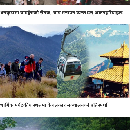
धनकुटामा वाढङ्मेटको रौनक, चाड मनाउन व्यस्त छन् आठपहरियाहरू
धार्मिक पर्यटकीय स्थलमा केबलकार सञ्चालनको प्रतिस्पर्धा