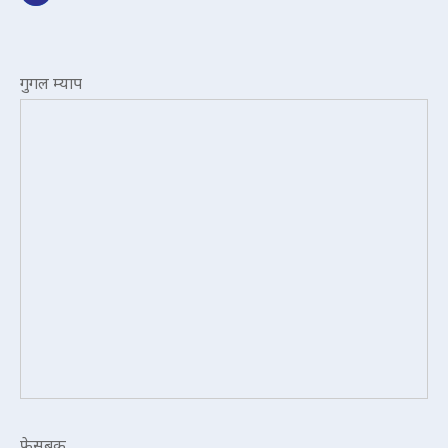
गुगल म्याप
फेसबुक