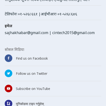
टेलिफोनः ०१-५२६८६६१ |आईभीआरः ०१-५२६८६४६
इमेल
sajhakhabar@gmail.com
|
cintech2015@gmail.com
सोसल मिडिया
Find us on Facebook
Follow us on Twitter
Subscribe on YouTube
युनिकोडमा टाइप गर्नुहोस्