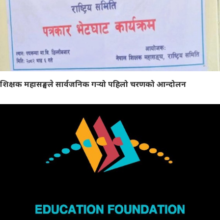
शिक्षक महासङ्घले सार्वजनिक गर्‍यो पहिलो चरणको आन्दोलन