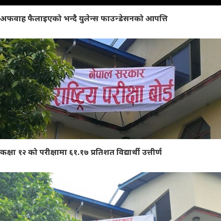
अफवाह फैलाइएको भन्दै युलेन्स फाउन्डेसनको आपत्ति
कक्षा १२ को परीक्षामा ६१.१७ प्रतिशत विद्यार्थी उत्तीर्ण