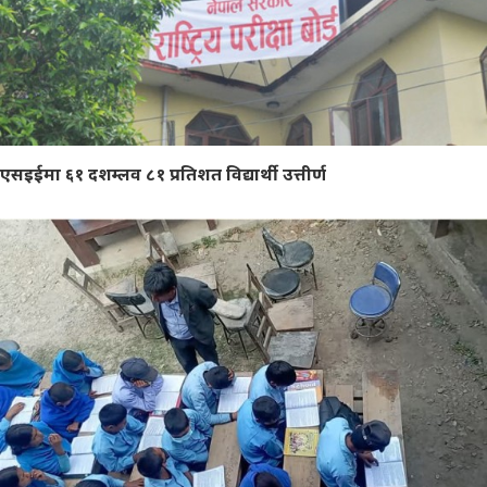
एसइईमा ६१ दशम्लव ८१ प्रतिशत विद्यार्थी उत्तीर्ण