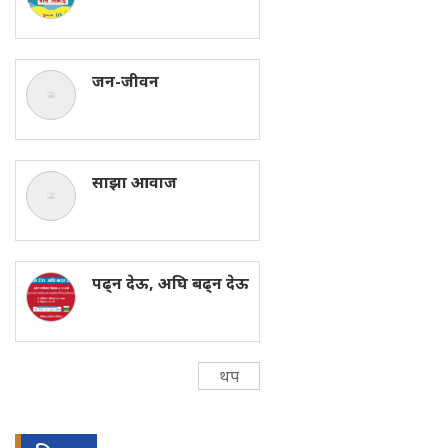
जन-जीवन
साझा आवाज
पढ्न देऊ, अघि बढ्न देऊ
थप