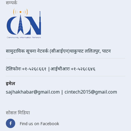
सम्पर्क
सामुदायिक सूचना नेटवर्क (सीआईएन)चाकुपाट ललितपुर, पाटन
टेलिफोनः ०१-५२६८६६१ |आईभीआरः ०१-५२६८६४६
इमेल
sajhakhabar@gmail.com
|
cintech2015@gmail.com
सोसल मिडिया
Find us on Facebook