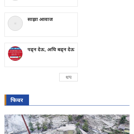
साझा आवाज
पढ्न देऊ, अघि बढ्न देऊ
थप
फिचर