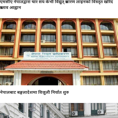
एमसीए नेपालद्वारा चार सय केभी विद्युत् प्रसारण लाइनको विस्तृत खरिद
प्रस्ताव आह्वान
नेपालबाट बङ्गलादेशमा विजुली निर्यात शुरु