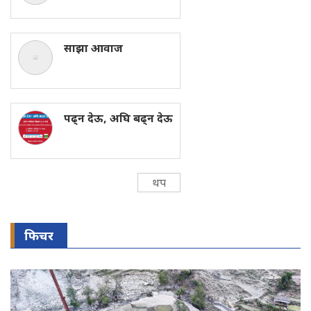
साझा आवाज
पढ्न देऊ, अघि बढ्न देऊ
थप
फिचर