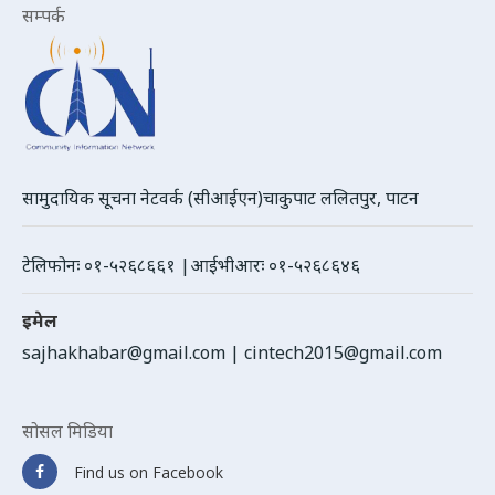
सम्पर्क
सामुदायिक सूचना नेटवर्क (सीआईएन)चाकुपाट ललितपुर, पाटन
टेलिफोनः ०१-५२६८६६१ |आईभीआरः ०१-५२६८६४६
इमेल
sajhakhabar@gmail.com
|
cintech2015@gmail.com
सोसल मिडिया
Find us on Facebook