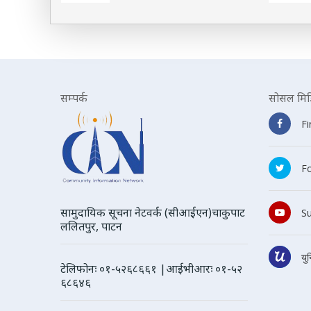
सम्पर्क
सोसल मिड
F
Fo
सामुदायिक सूचना नेटवर्क (सीआईएन)चाकुपाट
S
ललितपुर, पाटन
यु
टेलिफोनः ०१-५२६८६६१ |आईभीआरः ०१-५२
६८६४६