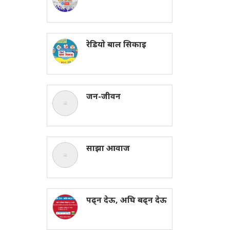
रेडियाे बाल सिकाइ
जन-जीवन
साझा आवाज
पढ्न देऊ, अघि बढ्न देऊ