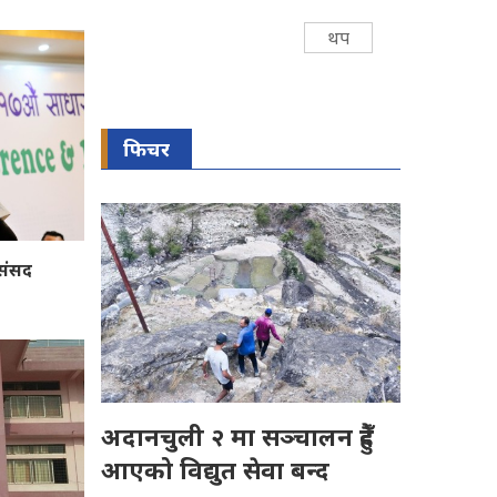
थप
फिचर
 संसद
अदानचुली २ मा सञ्चालन हुँदै
आएको विद्युत सेवा बन्द