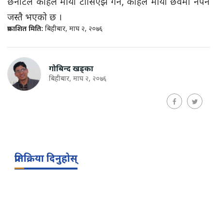
छनौटले कहिले माया टाँसिएझैँ गर्ने, कहिले माया छेवैमा नपर्ने
जस्तै भएको छ ।
प्रकाशित मिति:
बिहीबार, माघ २, २०७६
गोबिन्द खड्का
बिहीबार, माघ २, २०७६
प्रतिक्रिया दिनुहोस्