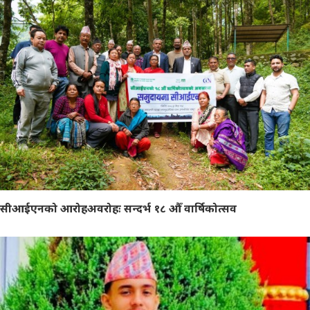
सीआईएनको आरोहअवरोहः सन्दर्भ १८ औँ वार्षिकोत्सव