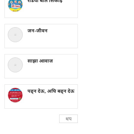
रेडियाे बाल सिकाइ
जन-जीवन
साझा आवाज
पढ्न देऊ, अघि बढ्न देऊ
थप