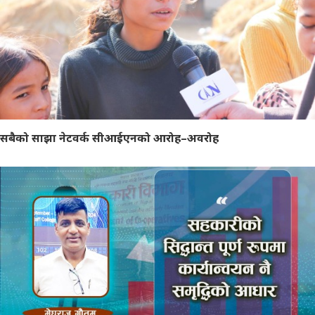
सबैको साझा नेटवर्क सीआईएनको आरोह–अवरोह