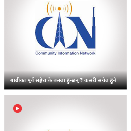
बाढीका पूर्व सङ्केत के कस्ता हुन्छन् ? कसरी सचेत हुने