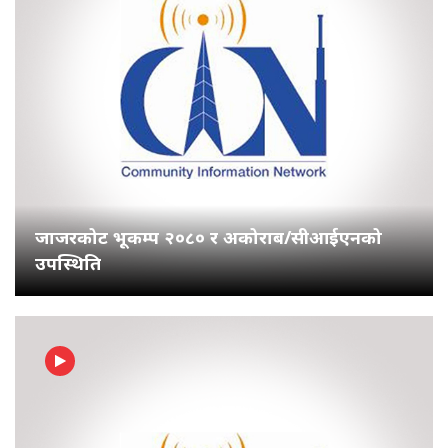
जाजरकोट भूकम्प २०८० र अकोराब/सीआईएनको
उपस्थिति