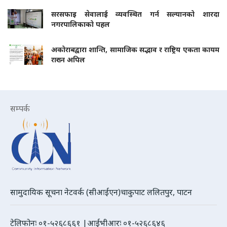
सरसफाइ सेवालाई व्यवस्थित गर्न सल्यानको शारदा
नगरपालिकाको पहल
अकोराबद्वारा शान्ति, सामाजिक सद्भाव र राष्ट्रिय एकता कायम
राख्न अपिल
सम्पर्क
सामुदायिक सूचना नेटवर्क (सीआईएन)चाकुपाट ललितपुर, पाटन
टेलिफोनः ०१-५२६८६६१ |आईभीआरः ०१-५२६८६४६