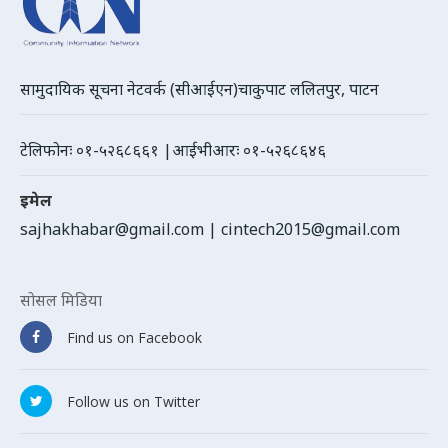
सामुदायिक सूचना नेटवर्क (सीआईएन)चाकुपाट ललितपुर, पाटन
टेलिफोनः ०१-५२६८६६१ |आईभीआरः ०१-५२६८६४६
इमेल
sajhakhabar@gmail.com
|
cintech2015@gmail.com
सोसल मिडिया
Find us on Facebook
Follow us on Twitter