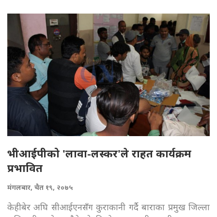
भीआईपीको 'लावा-लस्कर'ले राहत कार्यक्रम
प्रभावित
मंगलबार, चैत १९, २०७५
केहीबेर अघि सीआईएनसँग कुराकानी गर्दै बाराका प्रमुख जिल्ला