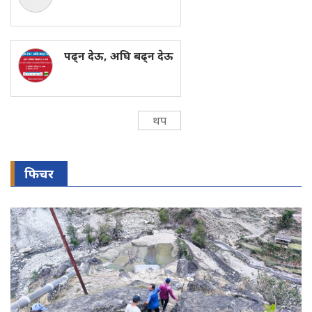
पढ्न देऊ, अघि बढ्न देऊ
थप
फिचर