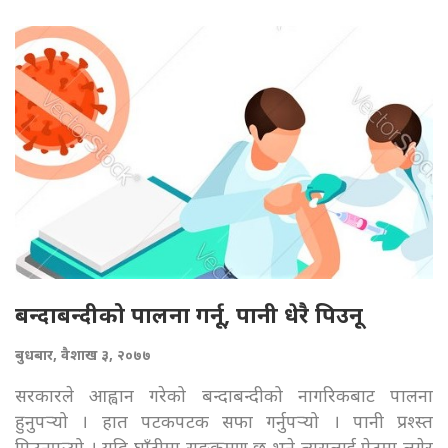
बन्दाबन्दीको पालना गर्नू, पानी धेरै पिउनू
बुधबार, वैशाख ३, २०७७
सरकारले आह्वान गरेको बन्दाबन्दीको नागरिकबाट पालना
हुनुपर्‍यो । हात पटकपटक सफा गर्नुपर्‍यो । पानी प्रश्स्त
पिउनुपर्‍यो । यदि घाँटीमा सङ्क्रमण छ भने त्यसलाई पेटमा लगेर