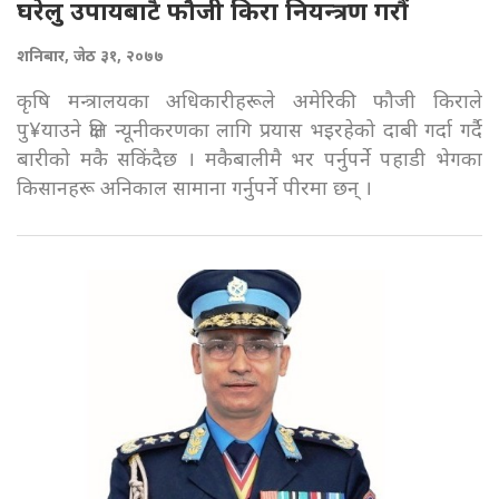
घरेलु उपायबाटै फौजी किरा नियन्त्रण गरौं
शनिबार, जेठ ३१, २०७७
कृषि मन्त्रालयका अधिकारीहरूले अमेरिकी फौजी किराले
पु¥याउने क्षति न्यूनीकरणका लागि प्रयास भइरहेको दाबी गर्दा गर्दै
बारीको मकै सकिंदैछ । मकैबालीमै भर पर्नुपर्ने पहाडी भेगका
किसानहरू अनिकाल सामाना गर्नुपर्ने पीरमा छन् ।