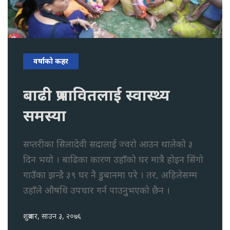
वर्षाको कहर
बाढी प्रभावितलाई स्वास्थ्य
समस्या
सप्तरीका सिलादेवी सदालाई ज्वरो आउन थालेको ३
दिन भयो । बाढिका कारण उहाँको घर मात्रै होइन सिंगो
गाउँका झन्डै ३९ घर नै डुुबानमा परे । तर, अहिलेसम्म
उहाँले औषधि उपचार गर्न पाउनुुभएको छैन ।
शुक्रबार, साउन ३, २०७६