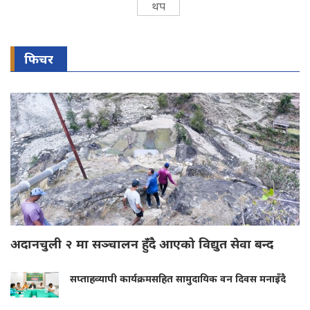
थप
फिचर
अदानचुली २ मा सञ्चालन हुँदै आएको विद्युत सेवा बन्द
सप्ताहव्यापी कार्यक्रमसहित सामुदायिक वन दिवस मनाइँदै