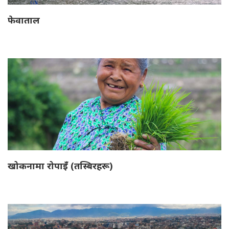
फेवाताल
खोकनामा रोपाइँ (तस्बिरहरू)