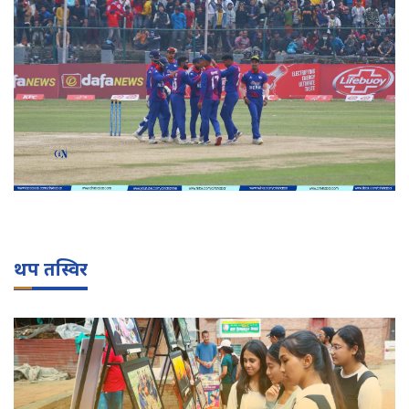
थप तस्विर