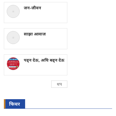
जन-जीवन
साझा आवाज
पढ्न देऊ, अघि बढ्न देऊ
थप
फिचर