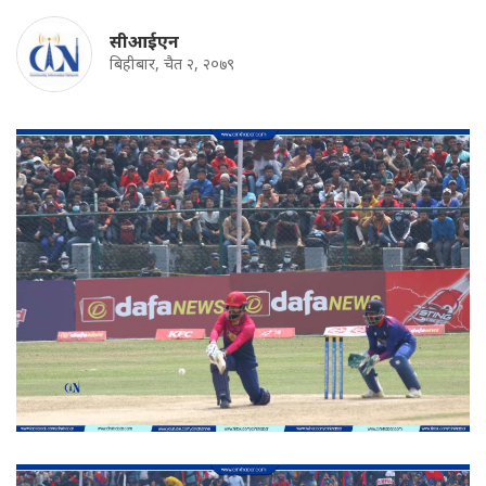
सीआईएन
बिहीबार, चैत २, २०७९