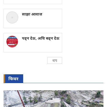
साझा आवाज
पढ्न देऊ, अघि बढ्न देऊ
थप
फिचर