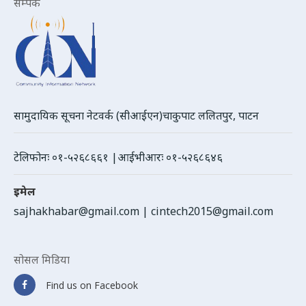
सम्पर्क
सामुदायिक सूचना नेटवर्क (सीआईएन)चाकुपाट ललितपुर, पाटन
टेलिफोनः ०१-५२६८६६१ |आईभीआरः ०१-५२६८६४६
इमेल
sajhakhabar@gmail.com
|
cintech2015@gmail.com
सोसल मिडिया
Find us on Facebook