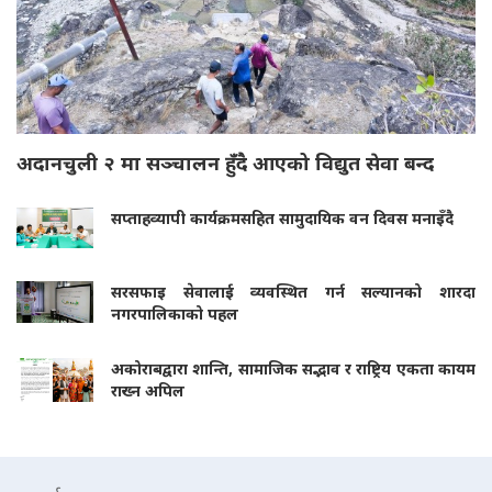
अदानचुली २ मा सञ्चालन हुँदै आएको विद्युत सेवा बन्द
सप्ताहव्यापी कार्यक्रमसहित सामुदायिक वन दिवस मनाइँदै
सरसफाइ सेवालाई व्यवस्थित गर्न सल्यानको शारदा
नगरपालिकाको पहल
अकोराबद्वारा शान्ति, सामाजिक सद्भाव र राष्ट्रिय एकता कायम
राख्न अपिल