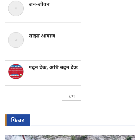
जन-जीवन
साझा आवाज
पढ्न देऊ, अघि बढ्न देऊ
थप
फिचर