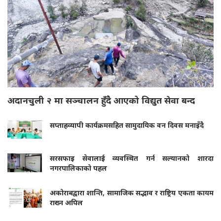
अदानचुली २ मा सञ्चालन हुँदै आएको विद्युत सेवा बन्द
सप्ताहव्यापी कार्यक्रमसहित सामुदायिक वन दिवस मनाइँदै
सरसफाइ सेवालाई व्यवस्थित गर्न सल्यानको शारदा
नगरपालिकाको पहल
अकोराबद्वारा शान्ति, सामाजिक सद्भाव र राष्ट्रिय एकता कायम
राख्न अपिल