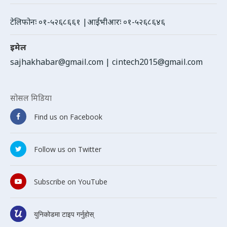
टेलिफोनः ०१-५२६८६६१ |आईभीआरः ०१-५२६८६४६
इमेल
sajhakhabar@gmail.com
|
cintech2015@gmail.com
सोसल मिडिया
Find us on Facebook
Follow us on Twitter
Subscribe on YouTube
युनिकोडमा टाइप गर्नुहोस्