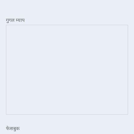
गुगल म्याप
फेसबुक