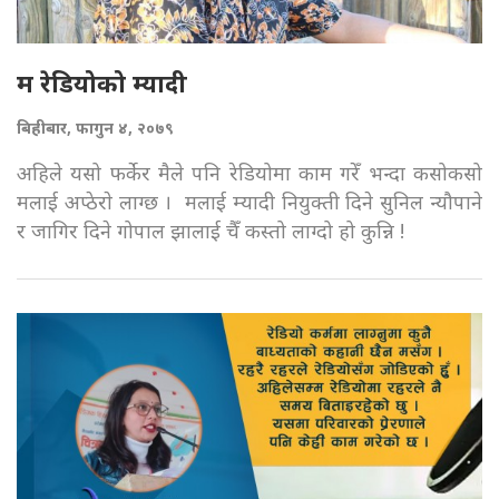
म रेडियोको म्यादी
बिहीबार, फागुन ४, २०७९
अहिले यसो फर्केर मैले पनि रेडियोमा काम गरेँ भन्दा कसोकसो
मलाई अप्ठेराे लाग्छ । मलाई म्यादी नियुक्ती दिने सुनिल न्यौपाने
र जागिर दिने गोपाल झालाई चैँ कस्तो लाग्दो हो कुन्नि !