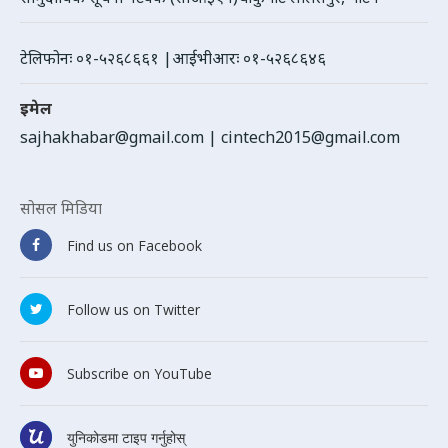
टेलिफोनः ०१-५२६८६६१ |आईभीआरः ०१-५२६८६४६
इमेल
sajhakhabar@gmail.com
|
cintech2015@gmail.com
सोसल मिडिया
Find us on Facebook
Follow us on Twitter
Subscribe on YouTube
युनिकोडमा टाइप गर्नुहोस्