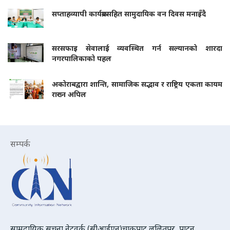
सप्ताहव्यापी कार्यक्रमसहित सामुदायिक वन दिवस मनाइँदै
सरसफाइ सेवालाई व्यवस्थित गर्न सल्यानको शारदा
नगरपालिकाको पहल
अकोराबद्वारा शान्ति, सामाजिक सद्भाव र राष्ट्रिय एकता कायम
राख्न अपिल
सम्पर्क
सामुदायिक सूचना नेटवर्क (सीआईएन)चाकुपाट ललितपुर, पाटन