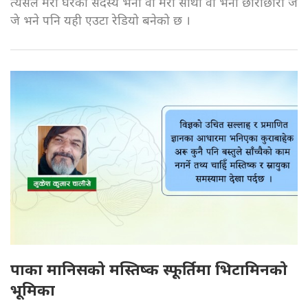
त्यसैले मेरो घरको सदस्य भनौँ वा मेरो साथी वा भनौँ छोराछोरी जे
जे भने पनि यही एउटा रेडियो बनेको छ ।
पाका मानिसको मस्तिष्क स्फूर्तिमा भिटामिनको
भूमिका