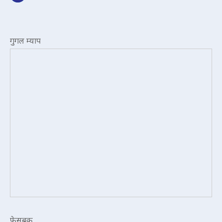
गुगल म्याप
फेसबुक