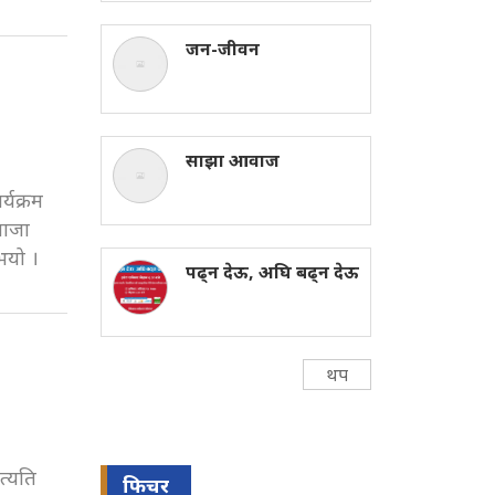
जन-जीवन
साझा आवाज
्यक्रम
खाजा
भयो ।
पढ्न देऊ, अघि बढ्न देऊ
थप
त्यति
फिचर