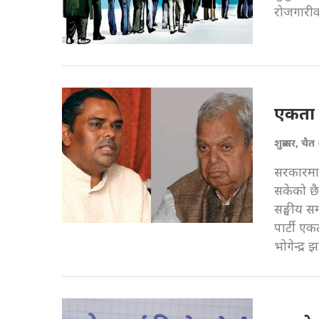
रोजगारीक
एकता श
शुक्रबार, च
सरकारमा 
सकेको छै
सङ्घीय स
पार्टी एक
भोगेन्द्र झ