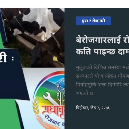
युवा र रोजगारी
बेरोजगारलाई र
कति पाइन्छ दा
मुलुकको विभिन्न समस्या मध
सरकारले यो कार्यक्रम घोष
निर्वाहमुखि भत्ता दिनेगरि ल
भएको छ ।
बिहीबार, जेठ २, २०७६