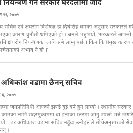
ग नियन्त्रण गर्न सरकार घरदैलोमा जाँदै
ैत ११, २०७५
ास्थ्य सचिव एवं क्षयरोग विशेषज्ञ डा.दिर्घसिंह बमका अनुसार सरकारले 
 नभएका कारण चुनौती थपिएको हो । बमले भन्नुभयो, ‘सरकारले आफ्नो 
नि क्षयरोग नियन्त्रणका लागि सबै लाग्नु पर्छ । किन कि प्रमुख कारण 
चेतनाको अभाव नै हो ।’
 अधिकांश वडामा छैनन् सचिव
त ६, २०७५
तहमा जनप्रतिनिधी आएको झण्डै दुई वर्ष हुन लाग्यो । स्थानीय सरक
 कामका लागि सदरमुकाममा वा इलाका स्तरमा जानु नपर्ला भन्ने नाग
थियो । तर अधिकांश वडामा सचिव नहुँदा उनीहरूले सोचेअनुसारको सेव
नन् ।