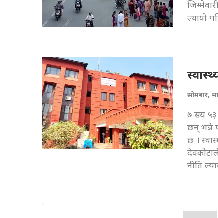
जिम्मेवा
ल्यायो म
स्वास्
सोमबार, म
७ सय ५३ 
छन् भन्ने
छ । स्वा
देवकोटाले
नीति ल्य