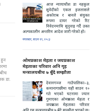
।
आज न्यायाधीश डा नहकुल
सुवेदीको एकल इजलासले
अकोराब र बानले संयुक्त
रूपमा दायर गरेको रिट
निवेदनमाथि सुनुवाइ गर्दै उक्त
अल्पकालीन अन्तरिम आदेश जारी गरेको हो।
मंगलबार, साउन १९, २०८३
हुन
ओमप्रकाश मेहता र जयप्रकाश
ारमा
मेहताका परिवार अनि गृह
मन्त्रालयबीच ७ बुँदे सम्झौता
ूबीच
ेषक डा.
देवानगञ्ज गाउँपालिका–३,
कमानागाछीमा यही साउन १०
गते भएको घटनामा ज्यान
गुमाएका ओमप्रकाश मेहता र
जयप्रकाश मेहताका परिवार
अनि गृह मन्त्रालयबीच ७ बुँदे सम्झौता भएको छ।