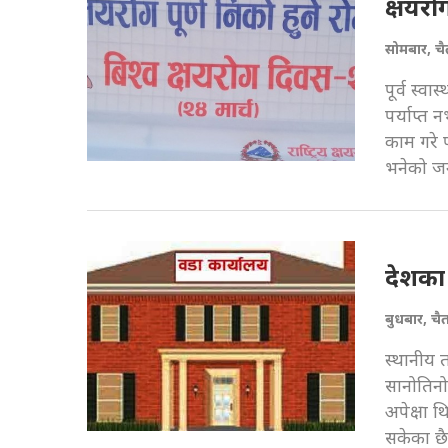
क्षयरो
सोमबार, च
पूर्व स्व
पर्याप्त
काम गरे प
भनेको जन
देशका
बुधबार, चै
स्थानीय 
सानोतिनो
अपेक्षा 
सकेका छै