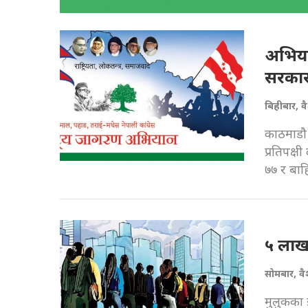
अभियान
सरकार
बिहीबार, 
काठमाडौ 
प्रतिपक्ष
७७ र बाह
५ लाख
सोमबार, व
मुलुकका झ