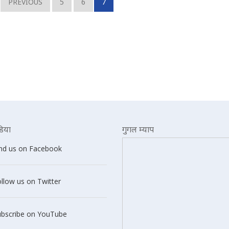
PREVIOUS
5
6
7
िया
गुगल म्याप
ind us on Facebook
llow us on Twitter
ubscribe on YouTube