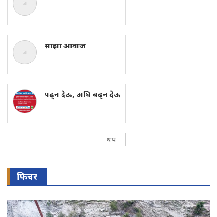
साझा आवाज
पढ्न देऊ, अघि बढ्न देऊ
थप
फिचर