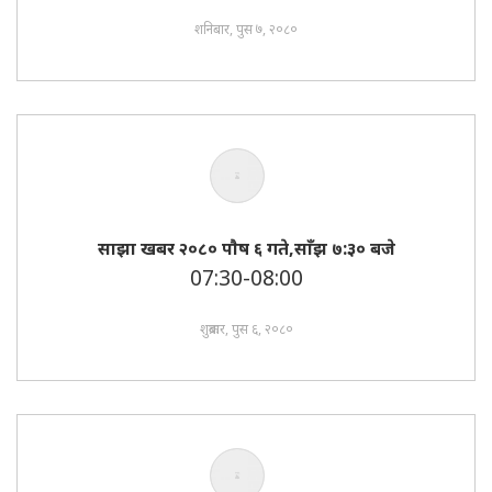
शनिबार, पुस ७, २०८०
साझा खबर २०८० पाैष ६ गते,साँझ ७:३० बजे
07:30-08:00
शुक्रबार, पुस ६, २०८०