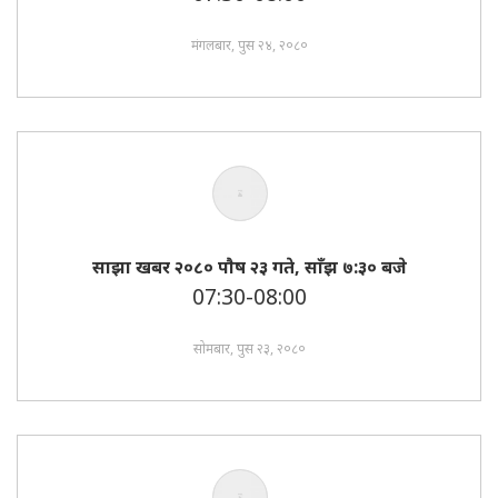
मंगलबार, पुस २४, २०८०
साझा खबर २०८० पाैष २३ गते, साँझ ७:३० बजे
07:30-08:00
सोमबार, पुस २३, २०८०