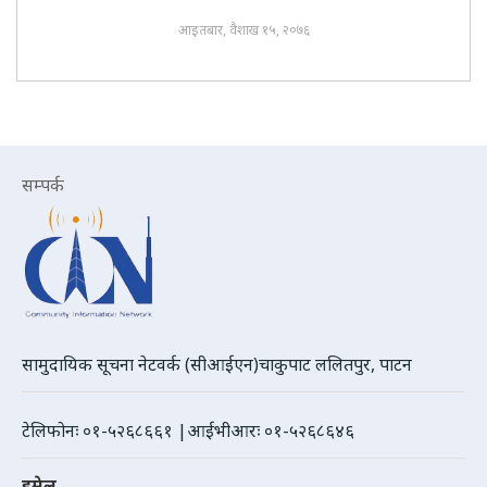
आइतबार, वैशाख १५, २०७६
सम्पर्क
सामुदायिक सूचना नेटवर्क (सीआईएन)चाकुपाट ललितपुर, पाटन
टेलिफोनः ०१-५२६८६६१ |आईभीआरः ०१-५२६८६४६
इमेल