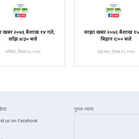
ा खबर २०७६ बैशाख १४ गते,
साझा खबर २०७६ बैशाख १५ 
साँझ ७ः३० बजे
बिहान ६ः०० बजे
शनिबार, वैशाख १४, २०७६
आइतबार, वैशाख १५, २०७६
िया
गुगल म्याप
ind us on Facebook