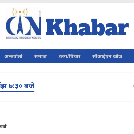
अन्तर्वार्ता
समाज
ब्लग/विचार
सीआईएन खोज
ँझ ७:३० बजे
बजे