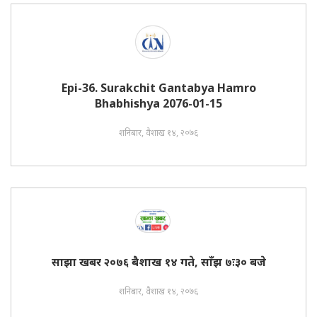
Epi-36. Surakchit Gantabya Hamro
Bhabhishya 2076-01-15
शनिबार, वैशाख १४, २०७६
साझा खबर २०७६ बैशाख १४ गते, साँझ ७ः३० बजे
शनिबार, वैशाख १४, २०७६