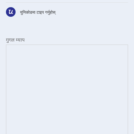
युनिकोडमा टाइप गर्नुहोस्
गुगल म्याप