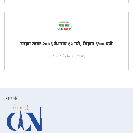
साझा खबर २०७६ बैशाख १५ गते, बिहान ६ः०० बजे
आइतबार, वैशाख १५, २०७६
सम्पर्क