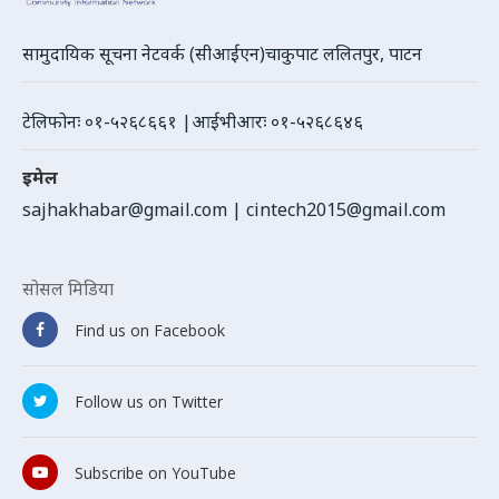
सामुदायिक सूचना नेटवर्क (सीआईएन)चाकुपाट ललितपुर, पाटन
टेलिफोनः ०१-५२६८६६१ |आईभीआरः ०१-५२६८६४६
इमेल
sajhakhabar@gmail.com
|
cintech2015@gmail.com
सोसल मिडिया
Find us on Facebook
Follow us on Twitter
Subscribe on YouTube